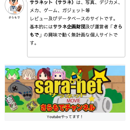
サラネット（サラネ）
は、写真、デジカメ、
メカ、ゲーム、ガジェット等
レビュー及びデータベースのサイトです。
さらもで
基本的には
サラネ企画財団
及び運営者「
さら
もで
」の興味で動く無計画な個人サイトで
す。
Youtubeやってます！