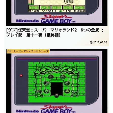
[ゲプ]任天堂：スーパーマリオランド2 6つの金貨 ：
プレイ記 第十一夜（最終話）
2013.07.08
GB：スーパーマリオランドシリーズ