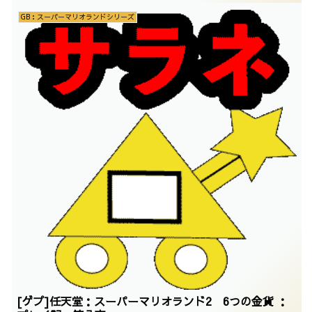
GB：スーパーマリオランドシリーズ
[ゲプ]任天堂：スーパーマリオランド2 6つの金貨 ：