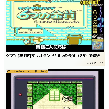
ゲプ＞[第1夜]マリオランド2 6つの金貨（GB）で遊ぶ
2022.04.17
GB：スーパーマリオランドシリーズ