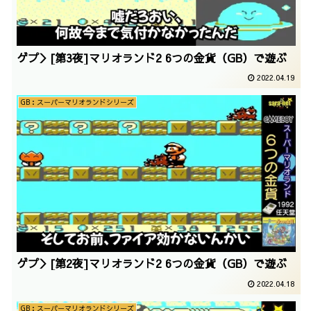
ゲプ＞[第3夜]マリオランド2 6つの金貨（GB）で遊ぶ
2022.04.19
GB：スーパーマリオランドシリーズ
ゲプ＞[第2夜]マリオランド2 6つの金貨（GB）で遊ぶ
2022.04.18
GB：スーパーマリオランドシリーズ