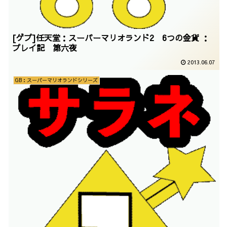
[ゲプ]任天堂：スーパーマリオランド2 6つの金貨 ：
プレイ記 第六夜
2013.06.07
GB：スーパーマリオランドシリーズ