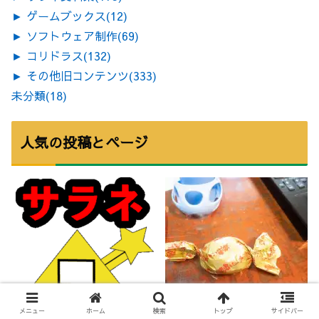
►
ゲームブックス
(12)
►
ソフトウェア制作
(69)
►
コリドラス
(132)
►
その他旧コンテンツ
(333)
未分類
(18)
人気の投稿とページ
メニュー
ホーム
検索
トップ
サイドバー