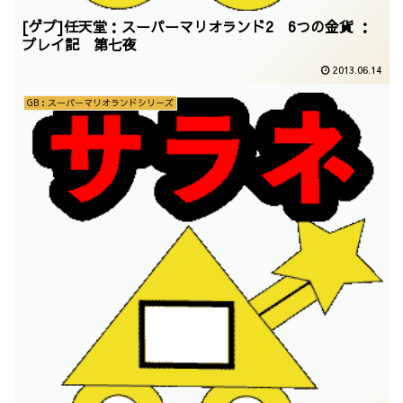
[ゲプ]任天堂：スーパーマリオランド2 6つの金貨 ：
プレイ記 第七夜
2013.06.14
GB：スーパーマリオランドシリーズ