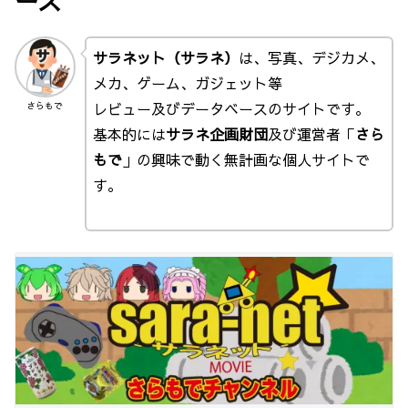
ーズ
サラネット（サラネ）
は、写真、デジカメ、
メカ、ゲーム、ガジェット等
レビュー及びデータベースのサイトです。
さらもで
基本的には
サラネ企画財団
及び運営者「
さら
もで
」の興味で動く無計画な個人サイトで
す。