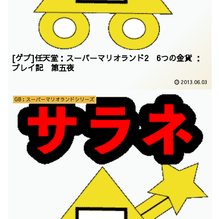
[ゲプ]任天堂：スーパーマリオランド2 6つの金貨 ：
プレイ記 第五夜
2013.06.03
GB：スーパーマリオランドシリーズ