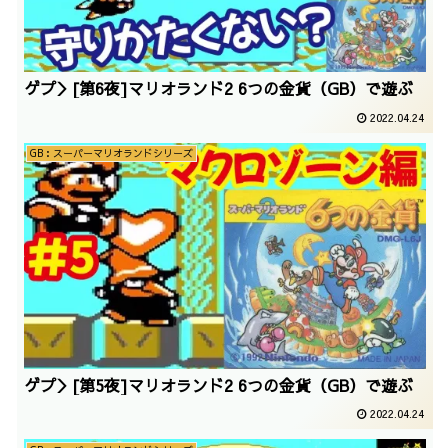
ゲプ＞[第6夜]マリオランド2 6つの金貨（GB）で遊ぶ
2022.04.24
GB：スーパーマリオランドシリーズ
ゲプ＞[第5夜]マリオランド2 6つの金貨（GB）で遊ぶ
2022.04.24