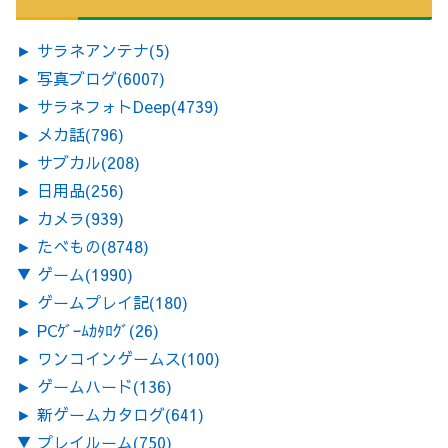
►
サラネアンテナ
(5)
►
写真ブログ
(6007)
►
サラネフォトDeep
(4739)
►
メカ話
(796)
►
サブカル
(208)
►
日用品
(256)
►
カメラ
(939)
►
たべもの
(8748)
▼
ゲーム
(1990)
►
ゲームプレイ記
(180)
►
PCｹﾞｰﾑｶﾀﾛｸﾞ
(26)
►
ワンコインゲームス
(100)
►
ゲームハード
(136)
►
新ゲームカタログ
(641)
▼
プレイルーム
(750)