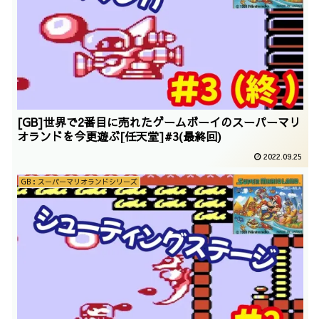
[GB]世界で2番目に売れたゲームボーイのスーパーマリ
オランドを今更遊ぶ[任天堂]#3(最終回)
2022.09.25
GB：スーパーマリオランドシリーズ