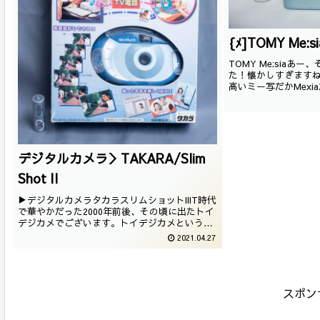
{ﾒ]TOMY Me:si
TOMY Me:siaあ
た！懐かしすぎます
高いミー写だかMexi
デジタルカメラ＞TAKARA/Slim
Shot II
▶デジタルカメラタカラスリムショットIIIT時代
で華やかだった2000年前後、その頃に出たトイ
デジカメでございます。トイデジカメというよ
りも当時は格安デジカメというジャンルでした
2021.04.27
が。
スポン