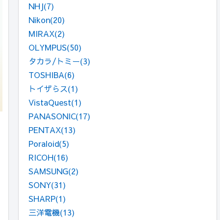
NHJ
(7)
Nikon
(20)
MIRAX
(2)
OLYMPUS
(50)
タカラ/トミー
(3)
TOSHIBA
(6)
トイザらス
(1)
VistaQuest
(1)
PANASONIC
(17)
PENTAX
(13)
Poraloid
(5)
RICOH
(16)
SAMSUNG
(2)
SONY
(31)
SHARP
(1)
三洋電機
(13)