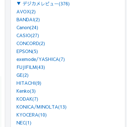
▼
デジカメレビュー
(376)
AVOX
(2)
BANDAI
(2)
Canon
(24)
CASIO
(27)
CONCORD
(2)
EPSON
(5)
exemode/YASHICA
(7)
FUJIFILM
(43)
GE
(2)
HITACHI
(9)
Kenko
(3)
KODAK
(7)
KONICA/MINOLTA
(13)
KYOCERA
(10)
NEC
(1)