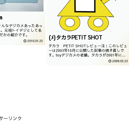
a
ー、そんなデジカメあったあっ
ね。元祖トイデジとして名
aだかの紹介です。
{ﾒ}タカラPETIT SHOT
2010.01.25
タカラ PETIT SHOTレビュー注：このレビュ
ーは2003年10月に公開した記事の焼き直しで
す。toyデジカメの老舗。タカラが2001年に発
売した３５万画素CMOSカメラの性能やいか
2009.03.23
に!?
サーリンク