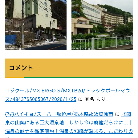
コメント
ロジクール/MX ERGO S/MXTB2d/トラックボールマウ
ス/4943765065067/2026/1/25
に
匿名
より
{写}ハイキョ/スーパー坂位屋/栃木県那須塩原市
に
北関
東の山奥にある巨大温泉地 しかし今は廃墟だらけに… |
温泉の魅力を徹底解説！温泉の知識が深まる、こだわりの