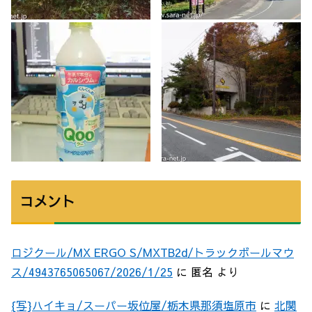
コメント
ロジクール/MX ERGO S/MXTB2d/トラックボールマウ
ス/4943765065067/2026/1/25
に
匿名
より
{写}ハイキョ/スーパー坂位屋/栃木県那須塩原市
に
北関