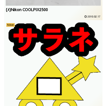
{ﾒ}Nikon COOLPIX2500
2010.02.17
Nikon