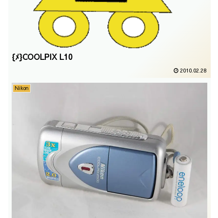
{ﾒ}COOLPIX L10
2010.02.28
Nikon