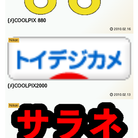
{ﾒ}COOLPIX 880
2010.02.16
Nikon
{ﾒ}COOLPIX2000
2010.02.13
Nikon