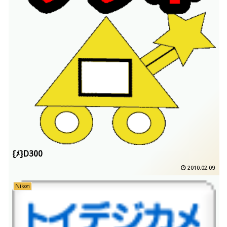
{ﾒ}D300
2010.02.09
Nikon