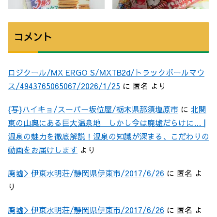
コメント
ロジクール/MX ERGO S/MXTB2d/トラックボールマウ
ス/4943765065067/2026/1/25
に
匿名
より
{写}ハイキョ/スーパー坂位屋/栃木県那須塩原市
に
北関
東の山奥にある巨大温泉地 しかし今は廃墟だらけに… |
温泉の魅力を徹底解説！温泉の知識が深まる、こだわりの
動画をお届けします
より
廃墟＞伊東水明荘/静岡県伊東市/2017/6/26
に
匿名
よ
り
廃墟＞伊東水明荘/静岡県伊東市/2017/6/26
に
匿名
よ