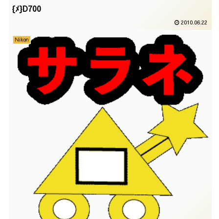
{ﾒ}D700
2010.06.22
Nikon