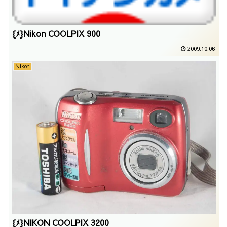
{ﾒ}Nikon COOLPIX 900
2009.10.06
Nikon
{ﾒ}NIKON COOLPIX 3200