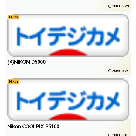
2009.05.29
Nikon
{ﾒ}NIKON D5000
2009.05.25
Nikon
Nikon COOLPIX P5100
2009.05.07