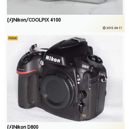
{ﾒ}Nikon/COOLPIX 4100
2015.04.17
Nikon
{ﾒ}Nikon D800