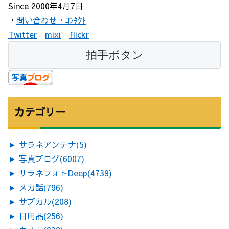
Since 2000年4月7日
・
問い合わせ・ｺﾝﾀｸﾄ
Twitter
mixi
flickr
カテゴリー
►
サラネアンテナ
(5)
►
写真ブログ
(6007)
►
サラネフォトDeep
(4739)
►
メカ話
(796)
►
サブカル
(208)
►
日用品
(256)