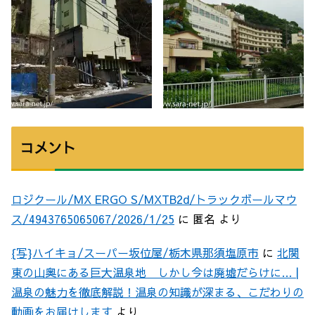
コメント
ロジクール/MX ERGO S/MXTB2d/トラックボールマウ
ス/4943765065067/2026/1/25
に
匿名
より
{写}ハイキョ/スーパー坂位屋/栃木県那須塩原市
に
北関
東の山奥にある巨大温泉地 しかし今は廃墟だらけに… |
温泉の魅力を徹底解説！温泉の知識が深まる、こだわりの
動画をお届けします
より