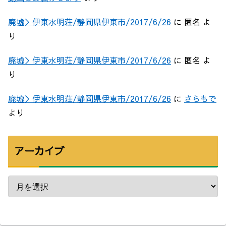
廃墟＞伊東水明荘/静岡県伊東市/2017/6/26
に
匿名
よ
り
廃墟＞伊東水明荘/静岡県伊東市/2017/6/26
に
匿名
よ
り
廃墟＞伊東水明荘/静岡県伊東市/2017/6/26
に
さらもで
より
アーカイブ