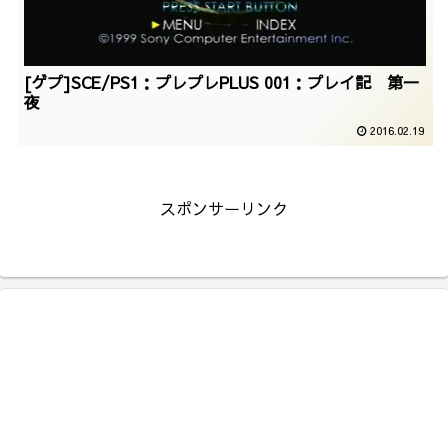
[ゲプ]SCE/PS1：プレプレPLUS 001：プレイ記 第一
夜
2016.02.19
スポンサーリンク