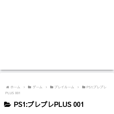
ホーム
ゲーム
プレイルーム
PS1:プレプレ
PLUS 001
PS1:プレプレPLUS 001