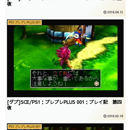
夜
2016.04.15
PS1:プレプレPLUS 001
[ゲプ]SCE/PS1：プレプレPLUS 001：プレイ記 第四
夜
2016.03.18
PS1:プレプレPLUS 001