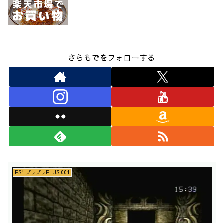
さらもでをフォローする
PS1:プレプレPLUS 001