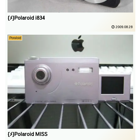
{ﾒ}Polaroid i834
2009.08.28
Poraloid
{ﾒ}Polaroid MISS