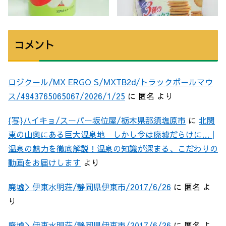
コメント
ロジクール/MX ERGO S/MXTB2d/トラックボールマウ
ス/4943765065067/2026/1/25
に
匿名
より
{写}ハイキョ/スーパー坂位屋/栃木県那須塩原市
に
北関
東の山奥にある巨大温泉地 しかし今は廃墟だらけに… |
温泉の魅力を徹底解説！温泉の知識が深まる、こだわりの
動画をお届けします
より
廃墟＞伊東水明荘/静岡県伊東市/2017/6/26
に
匿名
よ
り
廃墟＞伊東水明荘/静岡県伊東市/2017/6/26
に
匿名
よ