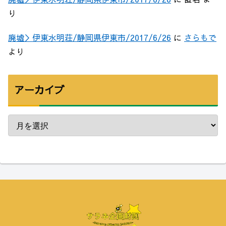
り
廃墟＞伊東水明荘/静岡県伊東市/2017/6/26
に
さらもで
より
アーカイブ