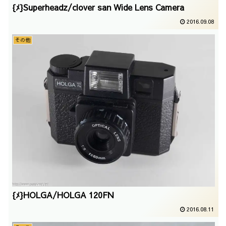
{ﾒ}Superheadz/clover san Wide Lens Camera
2016.09.08
その他
{ﾒ}HOLGA/HOLGA 120FN
2016.08.11