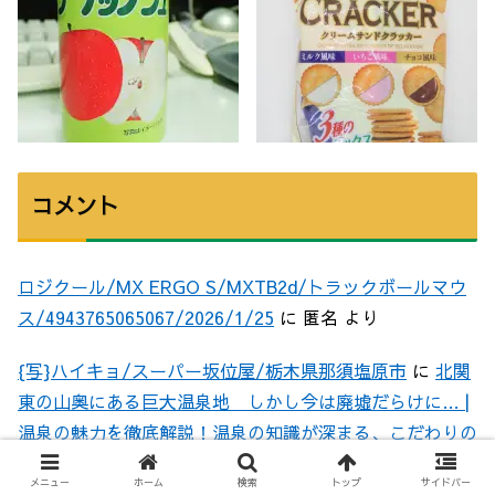
コメント
ロジクール/MX ERGO S/MXTB2d/トラックボールマウ
ス/4943765065067/2026/1/25
に
匿名
より
{写}ハイキョ/スーパー坂位屋/栃木県那須塩原市
に
北関
東の山奥にある巨大温泉地 しかし今は廃墟だらけに… |
温泉の魅力を徹底解説！温泉の知識が深まる、こだわりの
動画をお届けします
より
メニュー
ホーム
検索
トップ
サイドバー