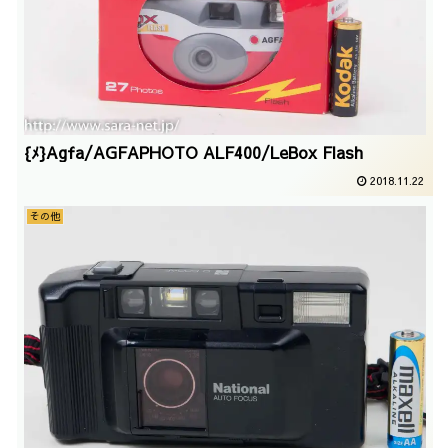
{ﾒ}Agfa/AGFAPHOTO ALF400/LeBox Flash
2018.11.22
その他