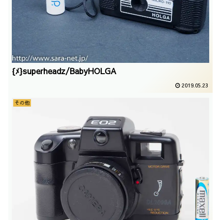
{ﾒ}superheadz/BabyHOLGA
2019.05.23
その他