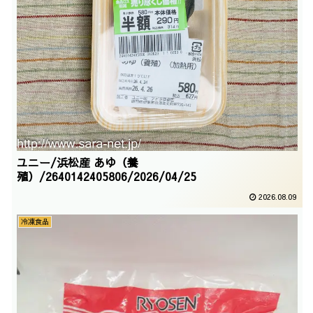
ユニー/浜松産 あゆ（養
殖）/2640142405806/2026/04/25
2026.08.09
冷凍食品