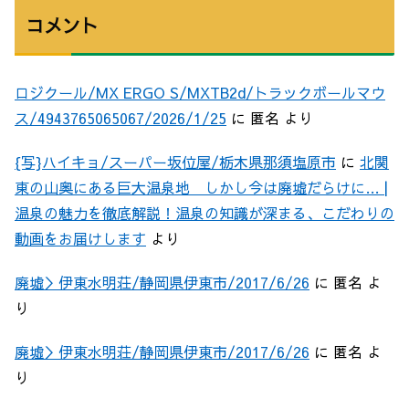
コメント
ロジクール/MX ERGO S/MXTB2d/トラックボールマウ
ス/4943765065067/2026/1/25
に
匿名
より
{写}ハイキョ/スーパー坂位屋/栃木県那須塩原市
に
北関
東の山奥にある巨大温泉地 しかし今は廃墟だらけに… |
温泉の魅力を徹底解説！温泉の知識が深まる、こだわりの
動画をお届けします
より
廃墟＞伊東水明荘/静岡県伊東市/2017/6/26
に
匿名
よ
り
廃墟＞伊東水明荘/静岡県伊東市/2017/6/26
に
匿名
よ
り