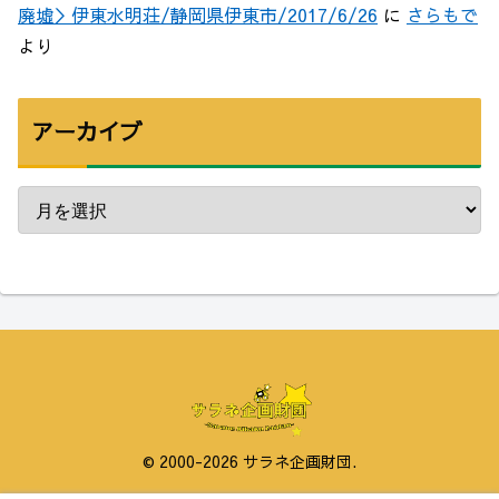
廃墟＞伊東水明荘/静岡県伊東市/2017/6/26
に
さらもで
より
アーカイブ
© 2000-2026 サラネ企画財団.