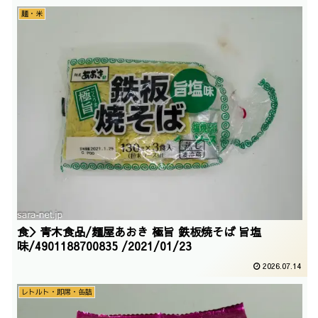
麺・米
食＞青木食品/麺屋あおき 極旨 鉄板焼そば 旨塩
味/4901188700835 /2021/01/23
2026.07.14
レトルト・即席・缶詰