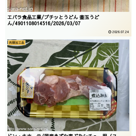
エバラ食品工業/プチッとうどん 釜玉うど
ん/4901108014516/2026/03/07
2026.07.24
肉類加工品
ドン・キホーテ/国産きずな麦ぶたシチュー用（ス