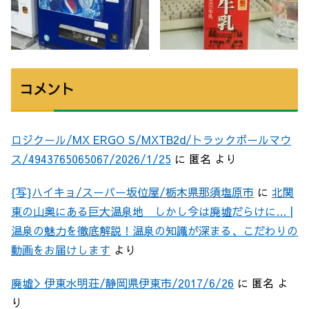
コメント
ロジクール/MX ERGO S/MXTB2d/トラックボールマウ
ス/4943765065067/2026/1/25
に
匿名
より
{写}ハイキョ/スーパー坂位屋/栃木県那須塩原市
に
北関
東の山奥にある巨大温泉地 しかし今は廃墟だらけに… |
温泉の魅力を徹底解説！温泉の知識が深まる、こだわりの
動画をお届けします
より
廃墟＞伊東水明荘/静岡県伊東市/2017/6/26
に
匿名
よ
り