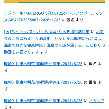
ロジクール/MX ERGO S/MXTB2d/トラックボールマウ
ス/4943765065067/2026/1/25
に
匿名
より
{写}ハイキョ/スーパー坂位屋/栃木県那須塩原市
に
北関
東の山奥にある巨大温泉地 しかし今は廃墟だらけに… |
温泉の魅力を徹底解説！温泉の知識が深まる、こだわりの
動画をお届けします
より
廃墟＞伊東水明荘/静岡県伊東市/2017/6/26
に
匿名
よ
り
廃墟＞伊東水明荘/静岡県伊東市/2017/6/26
に
匿名
よ
り
廃墟＞伊東水明荘/静岡県伊東市/2017/6/26
に
さらもで
より