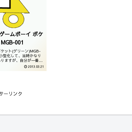
 ゲームボーイ ポケ
GB-001
ット(グリーン)MGB-
り小型化して、当時かなり
ありますが、自分が一番遊
間違いなくポケットでした
2013.03.21
いですが、当時の思い出が
デルなのです。・ゲームボ
タログ（...
サーリンク