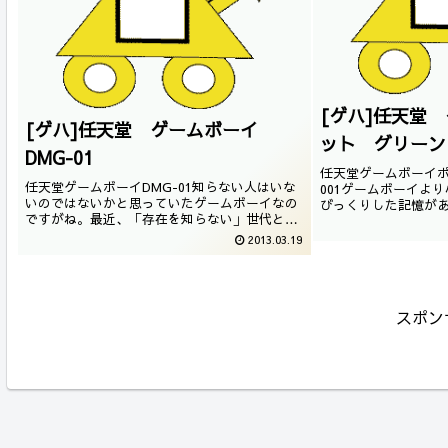
[ゲハ]任天堂
[ゲハ]任天堂 ゲームボーイ
ット グリーン M
DMG-01
任天堂ゲームボーイポケ
任天堂ゲームボーイDMG-01知らない人はいな
001ゲームボーイよ
いのではないかと思っていたゲームボーイなの
びっくりした記憶が
ですがね。最近、「存在を知らない」世代と関
んだゲームボーイは
わることが多く、悲しいのです。ファミコンと
ね。かなり状態が悪
2013.03.19
共に、間違いなくゲーム史を変えたこのゲーム
たくさん詰まったモ
機を、本当に今さら紹介していこうと思います
ーイシリーズ・ゲームカ
ね。・ゲームボーイシリーズ・ゲー...
スポン