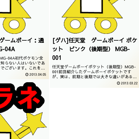
 ゲームボーイ：通
[ゲハ]任天堂 ゲームボーイ ポケ
-04A
ット ピンク（後期型） MGB-
001
MG-04A初代ポケモン全
ら知らない人はいないであ
任天堂ゲームボーイポケット（後期型）MGB-
ルでございます。これを持
001前回紹介したゲームボーイポケットです
ーでしたね。今回は、そん
2013.04.05
が、実は、前期と後期では大きな違いがあるの
単に紹介しようと思いま
です。型番が同じなのですが、今回はそんな後
本体
2013.03.22
期モデルを紹介していきます。・ゲームボーイ
シリーズ・ゲームカタログ（GB）>・ゲームカ
タログ（GB）01 スーパーマリ...