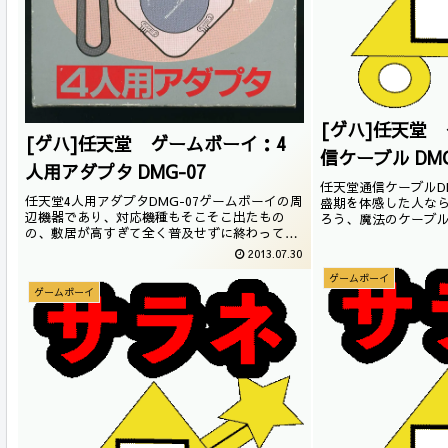
[ゲハ]任天堂
[ゲハ]任天堂 ゲームボーイ：4
信ケーブル DMG
人用アダプタ DMG-07
任天堂通信ケーブルD
任天堂4人用アダプタDMG-07ゲームボーイの周
盛期を体感した人な
辺機器であり、対応機種もそこそこ出たもの
ろう、魔法のケーブ
の、敷居が高すぎて全く普及せずに終わってし
っている人はヒーロ
まった。そんな、悲しい周辺機器がこの、4人
な通信ケーブルを簡
2013.07.30
用アダプタでございます。・<ゲームボーイ本
す。・<ゲームボーイ
ゲームボーイ
体
ゲームボーイ