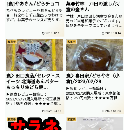
{食}やおきん/どらチョコ
菓●竹林 戸田の渡し/河
童の金さん
たべものレビューやおきんどらチ
ョコ相変わらずお蔵出しのわけで
竹林 戸田の渡し河童の金さん地
すが、駄菓子のセンスが光りま
元のご当地和菓子でございます。
す。撮影日は2008年03月前回記
民話をモチーフにしているようで
事記載は2009年4月です。
すが、隣の市のお話なのでその話
2016.12.10
2019.10.14
は知りません撮影日は2019年06
月
和菓子
和菓子
食＞田口食品/セレクトス
食＞喜田家/どらやき（小
イーツ 北海道あんバター
倉)/2023/02/28
もっちり生どら焼
▶飲食レビュー執筆日：
き/4582532202351/2023
2023/02/28購入場所：東京都価
▶飲食レビュー執筆日：
格：260円点数：★★★★万世の
/02/21
2023/02/21購入場所：埼玉県価
自販機で販売されていたどらやき
格：158円点数：★★★★全部の
です。牛の顔がキュートでござい
せという感じのどらやきです。開
2023.03.16
2023.04.24
ますが、肉の万世とはあんまり関
けてみるとどらやき感はなくなり
係ないアイテムですね。
ますが、見るからにおいしそうな
和菓子
和菓子
のです。