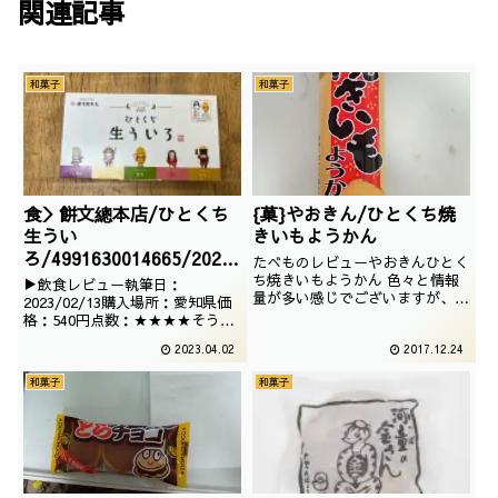
関連記事
和菓子
和菓子
食＞餅文總本店/ひとくち
{菓}やおきん/ひとくち焼
生うい
きいもようかん
ろ/4991630014665/2023
たべものレビューやおきんひとく
/02/13
ち焼きいもようかん 色々と情報
▶飲食レビュー執筆日：
量が多い感じでございますが、い
2023/02/13購入場所：愛知県価
わゆる芋ようかんでございます。
格：540円点数：★★★★そうい
焼かれてますが。撮影日は2017
えば食べた事があるのかないのか
2023.04.02
2017.12.24
年06月
定かではないういそうです。箱を
開けるとういろうが出てくるギミ
和菓子
和菓子
ックは面白いですね。