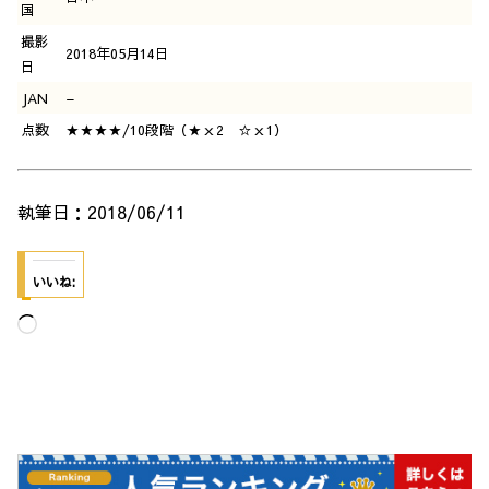
国
撮影
2018年05月14日
日
JAN
–
点数
★★★★/10段階（★ｘ2 ☆ｘ1）
執筆日：2018/06/11
いいね:
読
み
込
み
中…