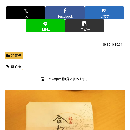
X
Facebook
はてブ
LINE
コピー
2019.10.31
和菓子
露心庵
この記事は
約1分
で読めます。