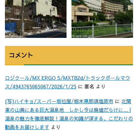
コメント
ロジクール/MX ERGO S/MXTB2d/トラックボールマウ
ス/4943765065067/2026/1/25
に
匿名
より
{写}ハイキョ/スーパー坂位屋/栃木県那須塩原市
に
北関
東の山奥にある巨大温泉地 しかし今は廃墟だらけに… |
温泉の魅力を徹底解説！温泉の知識が深まる、こだわりの
動画をお届けします
より