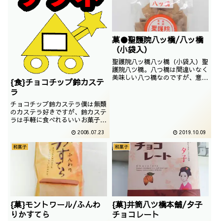
菓●聖護院八ッ橋/八ッ橋
（小袋入）
聖護院八ッ橋八ッ橋（小袋入）聖
護院八ツ橋。八つ橋は間違いなく
美味しい八つ橋なのですが、意外
{食}チョコチップ鈴カステ
とバリエーションがありますね。
ラ
撮影日は2018年11月
チョコチップ鈴カステラ僕は無類
のカステラ好きですが、鈴カステ
ラは手軽に食べれるいいお菓子だ
と思います。今回紹介するのは、
2008.07.23
2019.10.09
鈴だけでなく、なんとチョコチッ
プまでもついているお得なカステ
和菓子
和菓子
ラなのです。
{菓}モントワール/ふんわ
{菓}井筒八ツ橋本舗/夕子
りかすてら
チョコレート