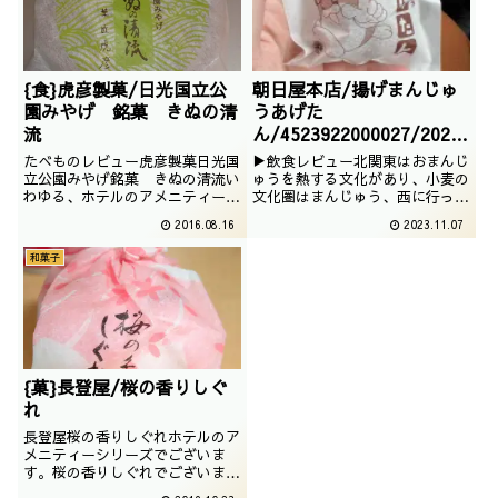
で知らない人はいない と信じて
おります。が そん...
{食}虎彦製菓/日光国立公
朝日屋本店/揚げまんじゅ
園みやげ 銘菓 きぬの清
うあげた
流
ん/4523922000027/2023
/09/27
たべものレビュー虎彦製菓日光国
▶飲食レビュー北関東はおまんじ
立公園みやげ銘菓 きぬの清流い
ゅうを熱する文化があり、小麦の
わゆる、ホテルのアメニティーお
文化圏はまんじゅう、西に行って
茶請けシリーズでございます。今
長野県に行くとお米の文化圏にな
2016.08.16
2023.11.07
回は、土産物らしい土産物でござ
るのでおやきになるわけですな。
います。撮影日は2014年08月
と、根拠の無い考察をしつついた
和菓子
だきます。
{菓}長登屋/桜の香りしぐ
れ
長登屋桜の香りしぐれホテルのア
メニティーシリーズでございま
す。桜の香りしぐれでございま
す。撮影日は2018年03月