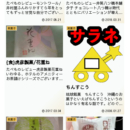
たべものレビューモントワール/
たべものレビュー井筒八ツ橋本舗
井村屋ふんわりかすてら年をとっ
夕子 チョコレート八つ橋は時代
てもずっと甘党な自分でございま
とともにバリエーションが増えて
すが、カステラは大好物でござい
いきますが、八つ橋のチョコレー
2017.08.21
2018.03.31
ます。高くて買えないカステラ。
トはだいぶ昔からありますね。と
それでも、カステラに手を伸ばす
いうことで、和洋折衷のお菓子で
和菓子
和菓子
のです。撮影日は2014年12月
す。撮影日は2017年05月
{食}虎彦製菓/花重ね
たべものレビュー虎彦製菓花重ね
いわゆる、ホテルのアメニティー
お茶請けシリーズでございます。
メーカーは以前紹介した銘菓と同
ちんすこう
じく、虎彦製菓でございます。撮
影日は2014年09月
琉球銘菓 ちんすこう 沖縄のお
菓子といえばちんすこうというの
はかなり有名な話です。どのぐら
い有名かというと・・・・ ・
2017.03.04
2006.01.27
京都の八つ橋 ・富山のサザエ
さんサブレ ・福岡のチロルチ
和菓子
和菓子
ョコまぁ最近チロルチョコは変わ
ってしまいましたが ちんすこう