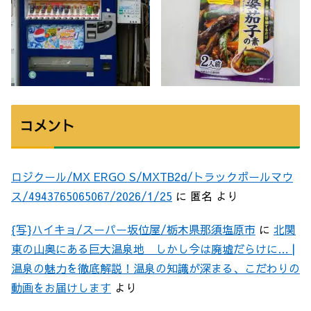
コメント
ロジクール/MX ERGO S/MXTB2d/トラックボールマウ
ス/4943765065067/2026/1/25
に
匿名
より
{写}ハイキョ/スーパー坂位屋/栃木県那須塩原市
に
北関
東の山奥にある巨大温泉地 しかし今は廃墟だらけに… |
温泉の魅力を徹底解説！温泉の知識が深まる、こだわりの
動画をお届けします
より