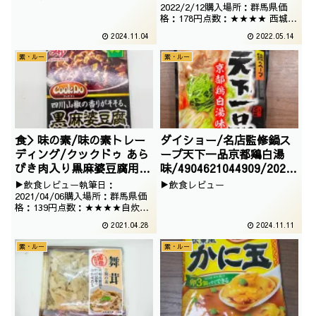
2022/2/12購入場所：群馬県価
格：178円点数：★★★★ 西城秀
樹よりも河合奈保子なイメージの
2024.11.04
2022.05.14
バーモンドカレーでございます
が、自分が生まれる前のお話でご
素・ルー
素・ルー
ざいますね。王道のこのカレーを
しっかりと作って頂きます。
食＞味の素/味の素トレー
ダイショー/名店監修鍋ス
ディング/クックドゥ あら
ープ天下一品京都鶏白湯
びき肉入り黒麻婆豆腐用
味/4904621044909/2024
中辛/4901001393664
/10/25
▶飲食レビュー執筆日：
▶飲食レビュー
/2020/12/30
2021/04/06購入場所：群馬県価
格：139円点数：★★★★自炊を
しなかった自分も話には聞いてい
2021.04.28
2024.11.11
たクックドゥ。挽肉入りでより簡
単な黒麻婆豆腐でございます。
素・ルー
素・ルー