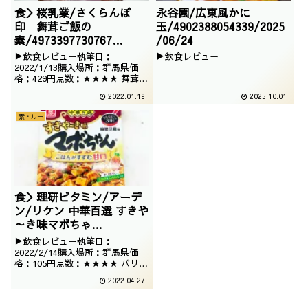
食＞桜乳業/さくらんぼ
永谷園/広東風かに
印 舞茸ご飯の
玉/4902388054339/2025
素/4973397730767
/06/24
/2021/10/20
▶飲食レビュー執筆日：
▶飲食レビュー
2022/1/13購入場所：群馬県価
格：429円点数：★★★★ 舞茸の
季節だったので、勇んで購入した
2022.01.19
2025.10.01
炊き込みご飯の素でございます。
若干割高な気がしますが、美味し
素・ルー
ければそれでいいのです。
食＞理研ビタミン/アーデ
ン/リケン 中華百選 すきや
～き味マボちゃ
ん/4903307691727/2022
▶飲食レビュー執筆日：
/02/14
2022/2/14購入場所：群馬県価
格：105円点数：★★★★ バリエ
ーションが豊かなマボちゃんでご
2022.04.27
ざいますが、今回はすき焼き
味・・・麻婆豆腐にすき焼きとい
う、別の料理の味わいではござい