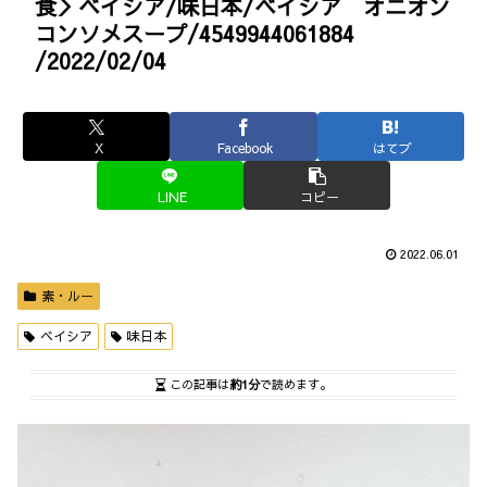
食＞ベイシア/味日本/ベイシア オニオン
コンソメスープ/4549944061884
/2022/02/04
X
Facebook
はてブ
LINE
コピー
2022.06.01
素・ルー
ベイシア
味日本
この記事は
約1分
で読めます。