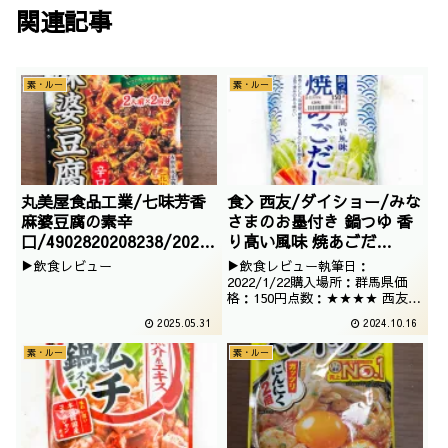
関連記事
素・ルー
素・ルー
丸美屋食品工業/七味芳香
食＞西友/ダイショー/みな
麻婆豆腐の素辛
さまのお墨付き 鍋つゆ 香
口/4902820208238/2024
り高い風味 焼あごだ
/08/24
し/4973450172060
▶飲食レビュー
▶飲食レビュー執筆日：
/2021/11/25
2022/1/22購入場所：群馬県価
格：150円点数：★★★★ 西友
PBのお鍋のつゆでございます。
2025.05.31
2024.10.16
あごだしとは、なかなか渋いです
ね。お買い得だったので思わず購
素・ルー
素・ルー
入してしまいました。