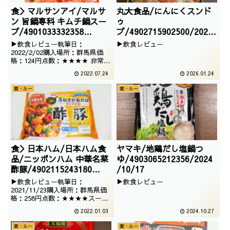
食＞マルサンアイ/マルサ
丸大食品/にんにくスンド
ン 旨鍋専科 キムチ鍋スー
ゥ
プ/4901033332358
ブ/4902715902500/2025
/2022/01/20
/09/21
▶飲食レビュー執筆日：
▶飲食レビュー
2022/2/02購入場所：群馬県価
格：124円点数：★★★★ 非常に
期待出来る、マルサンの鍋スープ
2022.07.24
2026.01.24
でございます。キムチ鍋はパッケ
ージが似ますね。
素・ルー
素・ルー
食＞日本ハム/日本ハム食
ヤマキ/地鶏だし塩鍋つ
品/ニッポンハム 中華名菜
ゆ/4903065212356/2024
酢豚/4902115243180
/10/17
/2021/09/07
▶飲食レビュー執筆日：
▶飲食レビュー
2021/11/23購入場所：群馬県価
格：258円点数：★★★★スーパ
ーでよく見かける、チルドタイプ
2022.01.03
2024.10.27
の即席中華シリーズでございま
す。タマネギがあればすぐに出来
素・ルー
素・ルー