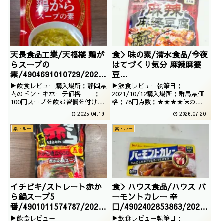
るという手軽さ。お値段もそこそ
こリーズナブルですので、試して
見ない手はないです。
天長食品工業/天福楼 鶏が
食＞味の素/清水食品/今夜
らスープの
はてづくり気分 麻辣麻婆
素/4904691010729/2025
豆
/02/23
腐/4901001062690/2021
▶飲食レビュー購入場所：静岡県
▶飲食レビュー執筆日：
/08/16
内のドン・キホーテ価格 ：
2021/10/12購入場所：群馬県価
100円スープを飲む習慣を付ける
格：78円点数：★★★★味の素
と非常に有用な鶏ガラスープの素
のクックドゥではない麻婆豆腐で
2025.04.19
2026.07.20
でございます。量はそれなりです
ございます。レンジで作るという
がお買い得価格なのでうれしいで
画期的な商品で、コンパクトなの
素・ルー
素・ルー
すね
がいいですね。果たして、どのよ
うなお味なのでしょうか。安いけ
ど。■お味についていいですね。
規定時間だと冷たか...
イチビキ/ストレート赤か
食＞ハウス食品/ハウス バ
ら鍋スープ5
ーモントカレー 辛
番/4901011574787/2024
口/4902402853863/2022
/10/21
/02/12
▶飲食レビュー
▶飲食レビュー執筆日：