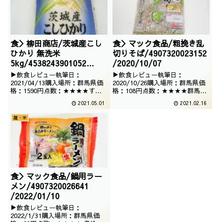
ね・・・
食＞柳田商店/茨城産こし
食＞マック食品/粗挽き乱
ひかり 無洗米
切りそば/4907320023152
5kg/4538243901052
/2020/10/07
/2021/02/01
▶飲食レビュー執筆日：
▶飲食レビュー執筆日：
2021/04/13購入場所：群馬県価
2020/10/26購入場所：群馬県価
格：1590円点数：★★★★すっ
格：108円点数：★★★★群馬県
かりお米は5Kgを買うようになっ
は意外とそば処でございまして、
2021.05.01
2021.02.16
たワケですが、今回は茨城のコシ
うどん県だと思っていただけに、
ヒカリでございます。当然、無洗
移住してみて驚きました。なの
麺・米
米です。
で、おそばも非常に安価で出てお
ります。
食＞マック食品/鍋用ラー
メン/4907320026641
/2022/01/10
▶飲食レビュー執筆日：
2022/1/31購入場所：群馬県価