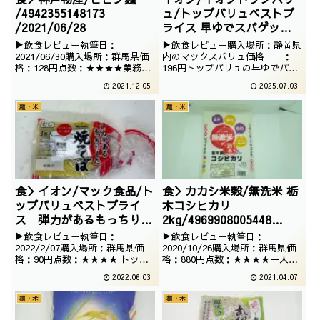
/4942355148173
ュ/トップバリュベストプ
/2021/06/28
ライス 早ゆでスパゲッテ
ィ3
▶飲食レビュー執筆日：
▶飲食レビュー購入場所：静岡県
分/4549414670332/2025
2021/06/30購入場所：群馬県価
内のマックスバリュ価格 ：
格：128円点数：★★★★業務ス
196円トップバリュの早ゆでパス
/05/09
ーパーで販売していたビビン麺で
タです。いつも長くゆでるパスタ
2021.12.05
2025.07.03
ございます。生麺タイプで1食分
を買ってましたが妙に安いので買
でございますが、そこそこお買い
ってみたのでございます。イタリ
麺・米
麺・米
得でございます。
ア製で500g入ってます
食＞イオン/マック食品/ト
食＞カカシ米穀/無洗米 栃
ップバリュベストプライ
木コシヒカリ
ス 弾力があるもっちりし
2kg/4969908005448
た 焼そば スパイシーなソ
/2020/10/06
▶飲食レビュー執筆日：
▶飲食レビュー執筆日：
ース付/4549741451130
2022/2/07購入場所：群馬県価
2020/10/26購入場所：群馬県価
格：90円点数：★★★★ トップ
格：880円点数：★★★★一人暮
/2022/02/06
バリュの焼そばでございますが、
らし開始後初のお米でございま
2022.06.03
2021.04.07
製造のマック食品、てっきりとり
す。最初は2キロということで購
せんの関連会社かと思っておりま
入しましたが、半月ほどでなくな
麺・米
麺・米
した。確かに、焼そばでマック食
ってしまいました。
品のものイオンで売ってますから