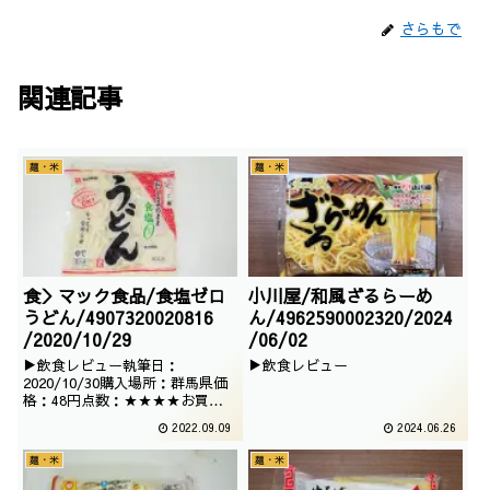
さらもで
関連記事
麺・米
麺・米
食＞マック食品/食塩ゼロ
小川屋/和風ざるらーめ
うどん/4907320020816
ん/4962590002320/2024
/2020/10/29
/06/02
▶飲食レビュー執筆日：
▶飲食レビュー
2020/10/30購入場所：群馬県価
格：48円点数：★★★★お買い
得うどんでございます。レンジで
2022.09.09
2024.06.26
も作れるようですが、鍋の締めに
使う事にします。
麺・米
麺・米