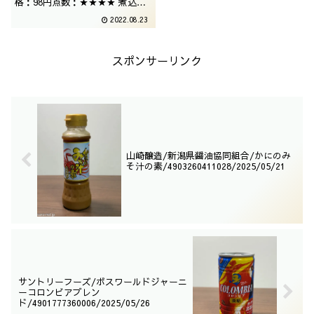
格：98円点数：★★★★ 煮込み
ラーメンといえば永谷園が開拓し
2022.08.23
た世界でございますが、生麺タイ
プは珍しいですね。マック食品は
とりせんグループかと思いきや、
意外とイオンに製品がおいてあっ
スポンサーリンク
たりするので驚きです。
山崎醸造/新潟県醤油協同組合/かにのみ
そ汁の素/4903260411028/2025/05/21
サントリーフーズ/ボスワールドジャーニ
ーコロンビアブレン
ド/4901777360006/2025/05/26