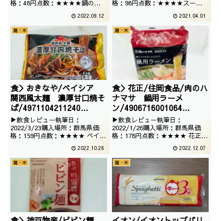
格：48円点数：★★★★鍋のお
格：98円点数：★★★★スーパ
供、うどんでございます。いつも
ーのプライベートブランドらし
2022.09.12
2021.04.01
は普通のうどんですが、今回は細
い、お買い得の焼きそばでござい
いうどんをチョイスしてみまし
ます。ということで、焼きそば。
麺・米
麺・米
た。たまに、ちょろっと入ってお
ストレートなソース焼きそばで御
りますね。
座います。
食＞おきなや/ベイシア
食＞花正/住岡食品/肉のハ
関西風太麺 濃厚甘口焼そ
ナマサ 鍋用ラーメ
ば/4971104211240
ン/4906716001064
/2022/03/23
/2021/12/16
▶飲食レビュー執筆日：
▶飲食レビュー執筆日：
2022/3/23購入場所：群馬県価
2022/1/26購入場所：群馬県価
格：159円点数：★★★★ ベイシ
格：178円点数：★★★★ 花正ブ
アの焼きそばシリーズでございま
ランドの鍋用ラーメンでございま
2022.10.26
2022.12.07
す。群馬の会社が、岐阜の工場で
す。煮込みラーメン系にしては格
関西の焼きそばを作っておりま
安なので、ありがたく頂いてみま
麺・米
麺・米
す。
す。
食＞神戸物産/ビビン麺
イオン/イオントップバリ