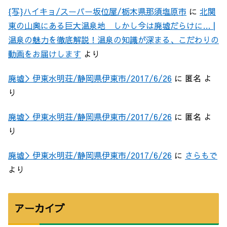
{写}ハイキョ/スーパー坂位屋/栃木県那須塩原市
に
北関
東の山奥にある巨大温泉地 しかし今は廃墟だらけに… |
温泉の魅力を徹底解説！温泉の知識が深まる、こだわりの
動画をお届けします
より
廃墟＞伊東水明荘/静岡県伊東市/2017/6/26
に
匿名
よ
り
廃墟＞伊東水明荘/静岡県伊東市/2017/6/26
に
匿名
よ
り
廃墟＞伊東水明荘/静岡県伊東市/2017/6/26
に
さらもで
より
アーカイブ