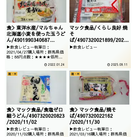
食＞東洋水産/マルちゃん
マック食品/くらし良好 焼
北海道小麦を使った玉うど
そ
ん/4901990340687
ば/4907320021899/2025
/2021/04/11
/06/04
▶飲食レビュー執筆日：
▶飲食レビュー
2021/04/27購入場所：群馬県価
格：88円点数：★★★★低所得
の自分としては、マルちゃんのう
2022.01.24
2025.09.11
どんを手にするだけでも一苦労で
ございます。ただ、賞味期限が近
麺・米
麺・米
いからか格安で売られていたので
購入したのでございます。
食＞マック食品/食塩ゼロ
食＞マック食品/焼そ
細うどん/4907320020823
ば/4907320022162
/2020/11/02
/2020/11/30
▶飲食レビュー執筆日：
▶飲食レビュー執筆日：
2020/11/02購入場所：群馬県価
2021/03/16購入場所：群馬県価