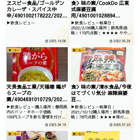
ヱスビー食品/ゴールデン
食＞味の素/CookDo 広東
カレーザ・スパイス中
式麻婆豆腐
辛/4901002178222/2025
用/4901001028894
/07/24
/2022/02/07
▶飲食レビュー
▶飲食レビュー執筆日：
2022/2/08購入場所：群馬県価
格：170円点数：★★★★ やや甘
口という、ざっくりとした表記の
2025.10.06
2022.05.26
クックドゥ麻婆豆腐でございま
す。挽肉が必要なタイプはだいぶ
素・ルー
素・ルー
本格的ですね。
天長食品工業/天福楼 鶏が
食＞味の素/清水食品/今夜
らスープの
はてづくり気分 麻辣麻婆
素/4904691010729/2025
豆
/02/23
腐/4901001062690/2021
▶飲食レビュー購入場所：静岡県
▶飲食レビュー執筆日：
/08/16
内のドン・キホーテ価格 ：
2021/10/12購入場所：群馬県価
100円スープを飲む習慣を付ける
格：78円点数：★★★★味の素
と非常に有用な鶏ガラスープの素
のクックドゥではない麻婆豆腐で
2025.04.19
2026.07.20
でございます。量はそれなりです
ございます。レンジで作るという
がお買い得価格なのでうれしいで
画期的な商品で、コンパクトなの
素・ルー
素・ルー
すね
がいいですね。果たして、どのよ