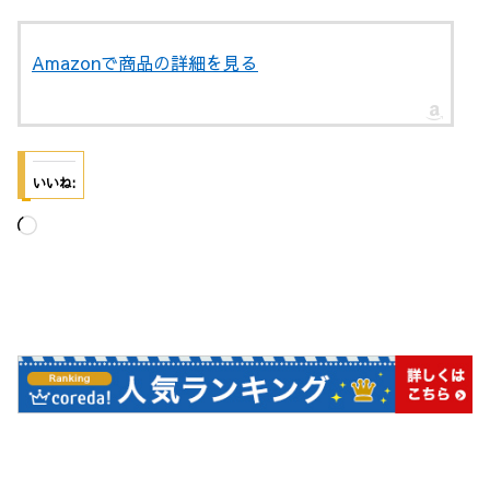
Amazonで商品の詳細を見る
いいね:
読
み
込
み
中…