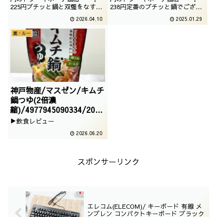
225円プチッと鍋と双璧をなす鍋
238円定番のプチッと鍋でござい
キューブでございます。こっちの
ます。液体なので便利でございま
2026.04.10
2025.01.29
方がちょっとコスパが高いので愛
す。
用してます。コンパクトで安いの
素・ルー
は最高ですね
神戸物産/マスゼン/キムチ
鍋つゆ(2倍濃
縮)/4977945090334/2025
/12/24
▶飲食レビュー
2026.06.20
スポンサーリンク
エレコム(ELECOM)/ キーボード 有線 メ
ンブレン コンパクトキーボード ブラック