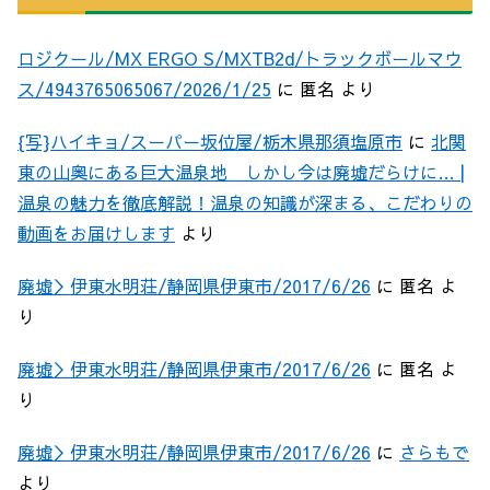
ロジクール/MX ERGO S/MXTB2d/トラックボールマウ
ス/4943765065067/2026/1/25
に
匿名
より
{写}ハイキョ/スーパー坂位屋/栃木県那須塩原市
に
北関
東の山奥にある巨大温泉地 しかし今は廃墟だらけに… |
温泉の魅力を徹底解説！温泉の知識が深まる、こだわりの
動画をお届けします
より
廃墟＞伊東水明荘/静岡県伊東市/2017/6/26
に
匿名
よ
り
廃墟＞伊東水明荘/静岡県伊東市/2017/6/26
に
匿名
よ
り
廃墟＞伊東水明荘/静岡県伊東市/2017/6/26
に
さらもで
より