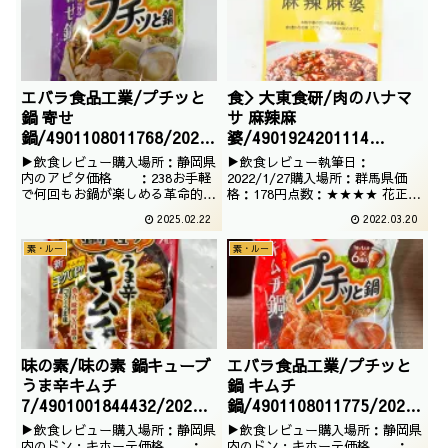
うなお味なのでしょうか。安いけ
ど。■お味についていいですね。
規定時間だと冷たか...
エバラ食品工業/プチッと
食＞大東食研/肉のハナマ
鍋 寄せ
サ 麻辣麻
鍋/4901108011768/2025
婆/4901924201114
/01/23
/2022/01/02
▶飲食レビュー購入場所：静岡県
▶飲食レビュー執筆日：
内のアピタ価格 ：238お手軽
2022/1/27購入場所：群馬県価
で何回もお鍋が楽しめる革命的な
格：178円点数：★★★★ 花正の
製品でございます。その中でもポ
麻婆豆腐でございます。シンプル
2025.02.22
2022.03.20
ピュラーなフレーバーを頂きま
デザインですが、挽肉必須という
す。
ことで絶対に美味しいヤツでござ
素・ルー
素・ルー
いますね。
味の素/味の素 鍋キューブ
エバラ食品工業/プチッと
うま辛キムチ
鍋 キムチ
7/4901001844432/2026/
鍋/4901108011775/2024
1/7
/12/14
▶飲食レビュー購入場所：静岡県
▶飲食レビュー購入場所：静岡県
内のドン・キホーテ価格 ：
内のドン・キホーテ価格 ：