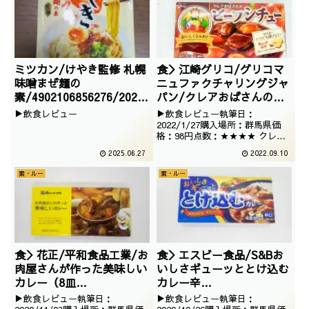
ミツカン/けやき監修 札幌
食＞江崎グリコ/グリコマ
味噌まぜ麺の
ニュファクチャリングジャ
素/4902106856276/2025
パン/クレアおばさんのビ
/05/15
ーフシチュ
▶飲食レビュー
▶飲食レビュー執筆日：
ー/4901005206380
2022/1/27購入場所：群馬県価
格：98円点数：★★★★ クレア
/2022/01/04
おばさんシリーズでございます。
2025.06.27
2022.09.10
ビーフシチュー、クリームシチュ
ーのイメージですが、きっとおい
素・ルー
素・ルー
しいと思います。
食＞花正/平和食品工業/お
食＞エスビー食品/S&Bお
肉屋さんが作った美味しい
いしさギューッととけ込む
カレー（8皿
カレー辛
分）/4939440831539
口/4901002133474
▶飲食レビュー執筆日：
▶飲食レビュー執筆日：