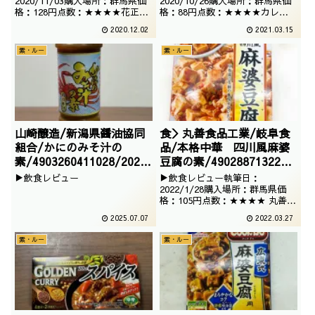
/2020/11/03
/2020/10/06
2020/11/03購入場所：群馬県価
2020/10/26購入場所：群馬県価
格：128円点数：★★★★花正ブ
格：88円点数：★★★★カレー
ランドのカレーでございます。美
といったらS&B。カレールーの価
2020.12.02
2021.03.15
味しいカレーというハードルの上
格差はどうちがうのかよく分かり
げ方でございますが、せっかくな
ませんが、とにかく、安いカレー
素・ルー
素・ルー
ので購入したのでございます。
でございました。
山崎醸造/新潟県醤油協同
食＞丸善食品工業/岐阜食
組合/かにのみそ汁の
品/本格中華 四川風麻婆
素/4903260411028/2025
豆腐の素/4902887132248
/05/21
/2022/01/08
▶飲食レビュー
▶飲食レビュー執筆日：
2022/1/28購入場所：群馬県価
格：105円点数：★★★★ 丸善の
テーブルランドではない麻婆豆腐
2025.07.07
2022.03.27
でございます。シンプルデザイン
ですが、挽肉が必要なタイプなの
素・ルー
素・ルー
で期待が出来ます。