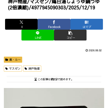
神戸物産/マスゼン/鶏白湯しょうゆ鍋つゆ
(2倍濃縮)/4977945090303/2025/12/19
X
Facebook
はてブ
LINE
コピー
2026.06.02
素・ルー
マスゼン
神戸物産
この記事は
約2分
で読めます。