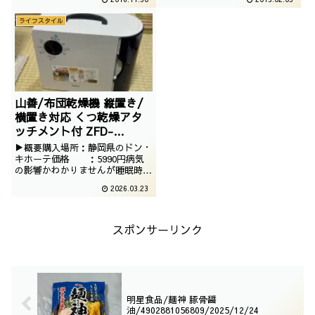
プにおいてあるスマートメディア
クリーナーでございます。今ど
ライフスタイル
き、スマートメディアのクリーナ
ーが普通に入手できるだけでも素
晴らしいですね。なお、以前紹介
したスマートメ...
山善/布団乾燥機 縦置き/
横置き対応 くつ乾燥アタ
ッチメント付 ZFD-
Y500(H)/4983771322310
▶概要購入場所：静岡県のドン・
/2025/12/22
キホーテ価格 ：5990円病気
の影響かわかりませんが睡眠時異
常な発汗をしてしまうのでフトン
2026.03.23
を定期的に干したいところではあ
るのですが仕事をしているとそう
いうわけにもいかないのでずっと
ほしいなと思っていたところに安
スポンサーリンク
価で売られていたので購入したの
でございます。
明星食品/麺神 豚骨醤
油/4902881056809/2025/12/24