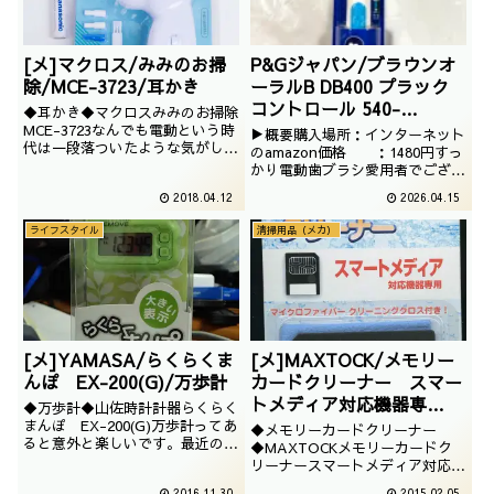
[メ]マクロス/みみのお掃
P&Gジャパン/ブラウンオ
除/MCE-3723/耳かき
ーラルB DB400 プラック
コントロール 540-
◆耳かき◆マクロスみみのお掃除
124074-
MCE-3723なんでも電動という時
▶概要購入場所：インターネット
代は一段落ついたような気がしま
00/4987176124074/2025
のamazon価格 ：1480円すっ
すが、電動のみみかきでございま
かり電動歯ブラシ愛用者でござい
/1/13
す。耳かき用掃除機といいましょ
ますがここ数年はブラウンオーラ
2018.04.12
2026.04.15
うか。どちらにせよ、出落ちで
ルBを使っています。そして、仕
す。
事先でも使いたいので安いのを買
ライフスタイル
清掃用品（メカ）
ったのです。なお、写真が荒れて
いるのは翌日コロナに感染したせ
いだと思います。
[メ]YAMASA/らくらくま
[メ]MAXTOCK/メモリー
んぽ EX-200(G)/万歩計
カードクリーナー スマー
トメディア対応機器専
◆万歩計◆山佐時計計器らくらく
用/MA-CSM11K
まんぽ EX-200(G)万歩計ってあ
◆メモリーカードクリーナー
ると意外と楽しいです。最近のは
◆MAXTOCKメモリーカードク
結構多機能だったりハイテクだっ
リーナースマートメディア対応機
たりしますね。
器専用MA-CSM11K100円ショッ
2016.11.30
2015.02.05