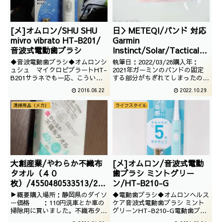
[メ]オムロン/SHU SHU
日＞METEQI/バンド 対応
mivro vibrato HT-B201/
Garmin
音波式電動歯ブラシ
Instinct/Solar/Tactical,
交換用ベルト 柔らかいシ
◆音波電動歯ブラシ◆オムロンシ
執筆日：2022/03/28購入年：
リコンバンド 調整可能 (オ
ュシュ マイクロビブラートHT-
2021年ガーミンのバンドの固定
B201サラネでも一応、こういう
する部分がちぎれてしまったの
レンジ)
製品も取り扱います。今回は、話
で、新しく購入したのでございま
2016.06.22
2022.10.29
題の音波電動歯ブラシでございま
す。黄色がなかったので、近似値
す。
のオレンジを選択しました。
清掃用品（メカ）
ライフスタイル
大創産業/やわらか不織布
[メ]オムロン/音波式電動
タオル（４０
歯ブラシ ミントグリー
枚）/4550480533513/202
ン/HT-B210-G
5/11/20
▶概要購入場所：静岡県のダイソ
◆電動歯ブラシ◆オムロンヘルス
ー価格 ：110円洗車とか車の
ケア音波式電動歯ブラシ ミント
掃除用に買いました。不織布タオ
グリーンHT-B210-G電動歯ブラ
ルって色々と使い勝手が良さそう
シはよくわかりませんが、ずっと