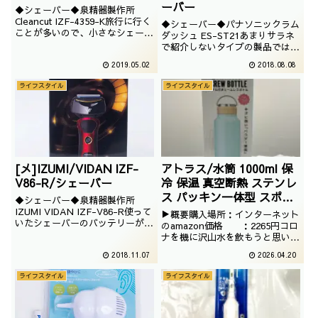
ーバー
◆シェーバー◆泉精器製作所
Cleancut IZF-4359-K旅行に行く
◆シェーバー◆パナソニックラム
ことが多いので、小さなシェーバ
ダッシュ ES-ST21あまりサラネ
ーが欲しくなり購入しました。ト
で紹介しないタイプの製品ではご
ラベルシェーバーでございます。
ざいますが、お役御免になった記
2019.05.02
2018.08.08
念に撮影しました。ほぼ、メンテ
ナンスもしなかった、シェーバー
ライフスタイル
ライフスタイル
でございます。
[メ]IZUMI/VIDAN IZF-
アトラス/水筒 1000ml 保
V86-R/シェーバー
冷 保温 真空断熱 ステンレ
ス パッキン一体型 スポー
◆シェーバー◆泉精器製作所
ツドリンク対応 ハンドル
IZUMI VIDAN IZF-V86-R使って
▶概要購入場所：インターネット
いたシェーバーのバッテリーが全
付き シームレス スクリュ
のamazon価格 ：2265円コロ
く持たなくなったので、新しいシ
ナを機に沢山水を飲もうと思い立
ーボトル 直飲み 洗いやす
ェーバーを購入しました。ずっと
って1Lの水筒を持ち歩くように
い お手入れ楽 アウトドア
2018.11.07
2026.04.20
気になっていたイズミのシェーバ
なりました。結果的に2L持ち歩
WENS ウェンズ ブルー 白
ーです。
いています。体質が変わったよう
ライフスタイル
ライフスタイル
湯 AWSL-
です。
1000BL/2026/01/21