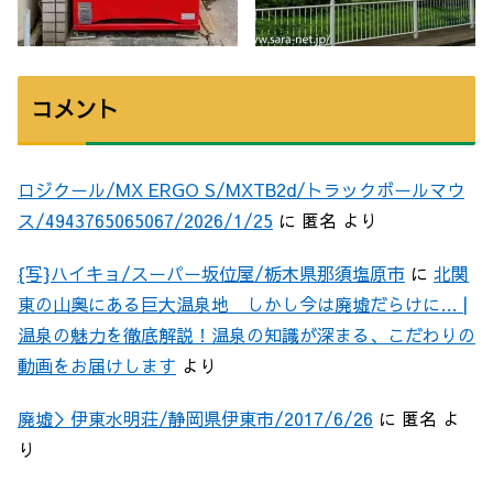
コメント
ロジクール/MX ERGO S/MXTB2d/トラックボールマウ
ス/4943765065067/2026/1/25
に
匿名
より
{写}ハイキョ/スーパー坂位屋/栃木県那須塩原市
に
北関
東の山奥にある巨大温泉地 しかし今は廃墟だらけに… |
温泉の魅力を徹底解説！温泉の知識が深まる、こだわりの
動画をお届けします
より
廃墟＞伊東水明荘/静岡県伊東市/2017/6/26
に
匿名
よ
り