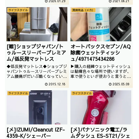
2026.01.29
2021.06.21
でいいですよね
オムロンを愛用しております。今
まで使用していたものが故障した
ライフスタイル
清掃用品（メカ）
ので、買い替えたのでございま
す。
[雑]ショップジャパン/ト
オートバックスセブン/AQ
ゥルースリーパープレミア
除菌ウェットティッシ
ム/低反発マットレス
ュ/4971475434286
◆低反発マットレス◆ショップジ
▶購入の経緯ウェットティッシュ
ャパントゥルースリーパープレミ
は結構色々な場所で使いますが、
アム腰痛がだいぶ酷くなっていた
車で使うといざ使おうと言うとき
ので、購入したのがこのトゥルー
に乾いてたりするんですよね。と
2015.12.18
2025.05.09
スリーパープレミアムでございま
いうことで、安価でそこそこ使い
した。執筆時、既に買ってから1
切れる量というのがありがたいの
ライフスタイル
ライフスタイル
年が経過しておりますが、そん
でニッチなこういうのが助かりま
な、トゥルースリーパープレミア
す。■使ってみて使いやすいサイ
ムでございます。
ズで、スリムでドアポケットにも
入ります。タップリ...
[メ]IZUMI/Cleancut IZF-
[メ]パナソニック電工/ラ
4359-K/シェーバー
ムダッシュ ES-ST21/シェ