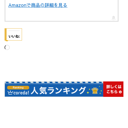
Amazonで商品の詳細を見る
いいね:
読
み
込
み
中…