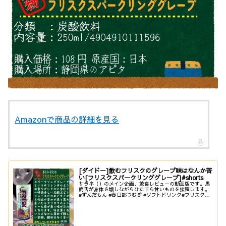
Amazonで商品の詳細を見る
[ダイドー]飲むフリスクのグレープ味はなんか苦
い[フリスクスパークリンググレープ]#shorts
サラネ（）のメイン企画、飲食レビューの動画版です。馬
鹿舌が身体を壊しながらひたすら甘いものを接種します。
#ずんだもん #春日部つむぎ #ソフトドリンク#フリスク#
ダイドードリンコ#炭酸飲料