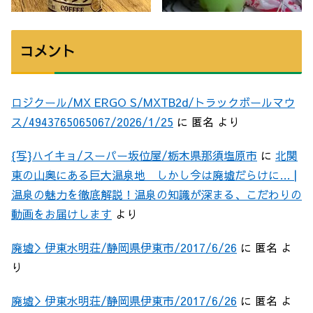
コメント
ロジクール/MX ERGO S/MXTB2d/トラックボールマウ
ス/4943765065067/2026/1/25
に
匿名
より
{写}ハイキョ/スーパー坂位屋/栃木県那須塩原市
に
北関
東の山奥にある巨大温泉地 しかし今は廃墟だらけに… |
温泉の魅力を徹底解説！温泉の知識が深まる、こだわりの
動画をお届けします
より
廃墟＞伊東水明荘/静岡県伊東市/2017/6/26
に
匿名
よ
り
廃墟＞伊東水明荘/静岡県伊東市/2017/6/26
に
匿名
よ