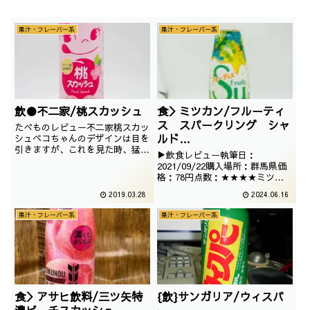
果汁・フレーバー系
果汁・フレーバー系
飲●不二家/桃スカッシュ
食＞ミツカン/フルーティ
ス スパークリング シャ
たべものレビュー不二家桃スカッ
ルド
シュペコちゃんのデザインは目を
引きますが、これを見た時、猛烈
ネ/4902106786061/2021
▶飲食レビュー執筆日：
に既視感を感じました。撮影日は
/08/09
2021/09/22購入場所：群馬県価
2019年03月
格：78円点数：★★★★ミツカ
ンの飲むお酢シリーズでございま
2019.03.28
2024.06.16
す。デザインはなかなか素敵でご
ざいますが、果たして、ごくごく
果汁・フレーバー系
果汁・フレーバー系
飲めるのでしょうか。■お味につ
いてさっぱりしておりますね。お
酢の酸味がぐっと強く、そして、
フルーティーさがあ...
食＞アサヒ飲料/三ツ矢特
{飲}サンガリア/ウィスパ
濃ピーチスカッシュ
ー