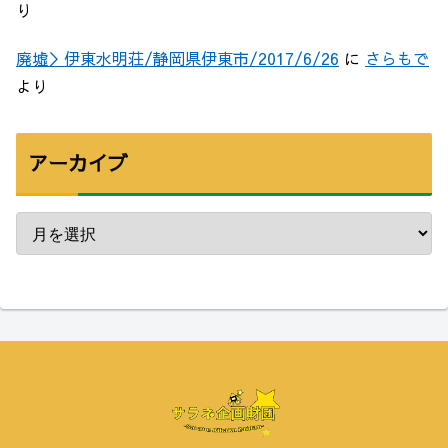
り
廃墟＞伊東水明荘/静岡県伊東市/2017/6/26
に
さらもで
より
アーカイブ