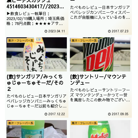
4514603430417//2023/0
たべものレビュー日本サンガリア
2/19
ベバレッジカンパニーウィスパー
▶飲食レビュー執筆日：
これが自販機に入っているのを見
2023/02/19購入場所：埼玉県価
た時、思わず二度見しました。サ
格：78円点数：★★★★アサヒ
ンガリアの伝説の飲み物、ウィス
って桃フレーバーが多いような気
2023.04.11
2017.07.23
パーでございます。撮影日は
がしますね。まあ、間違いはない
2017年07月
わけですが、どのようなお味なの
果汁・フレーバー系
果汁・フレーバー系
か気になります。
{飲}サンガリア/みっくち
{飲}サントリー/マウンテ
ゅじゅーちゅそーだ/その
ンデュー
２
たべものレビューサントリーフー
ズ マウンテンデューかつて一世
たべものレビュー日本サンガリア
を風靡したこの飲み物でございま
ベバレッジカンパニーみっくちゅ
すが、今更ながら飲んでみたいと
じゅーちゅそーだ以前も紹介して
思います。撮影日は2017年06月
おりますが、パッケージが変更さ
2017.12.22
2017.09.05
れたので、改めての紹介です。撮
影日は2017年07月
果汁・フレーバー系
果汁・フレーバー系