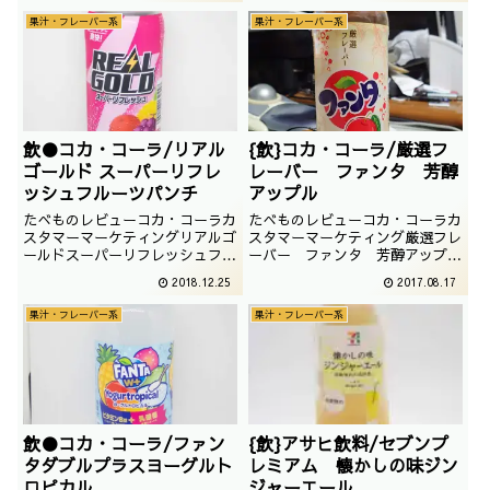
ね。撮影日は2017年07月
で、静岡県で購入です。撮影日は
果汁・フレーバー系
果汁・フレーバー系
2017年09月
飲●コカ・コーラ/リアル
{飲}コカ・コーラ/厳選フ
ゴールド スーパーリフレ
レーバー ファンタ 芳醇
ッシュフルーツパンチ
アップル
たべものレビューコカ・コーラカ
たべものレビューコカ・コーラカ
スタマーマーケティングリアルゴ
スタマーマーケティング厳選フレ
ールドスーパーリフレッシュフル
ーバー ファンタ 芳醇アップル
ーツパンチリアルゴールドとフル
ファンタのフレーバーでございま
2018.12.25
2017.08.17
ーツ。なかなか、ヤバそうな組み
すが、以前紹介した豊潤マンゴー
合わせでございます。撮影日は
の兄弟がいたのでございます。撮
果汁・フレーバー系
果汁・フレーバー系
2018年10月
影日は2014年12月厳選フレーバ
ー。ちょっとプレミアムなファン
タという感じですが、お値段はフ
ァンタと同じで...
飲●コカ・コーラ/ファン
{飲}アサヒ飲料/セブンプ
タダブルプラスヨーグルト
レミアム 懐かしの味ジン
ロピカル
ジャーエール