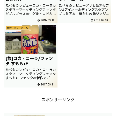
たべものレビューコカ・コーラカ
たべものレビューアサヒ飲料セブ
スタマーマーケティングファンタ
ン&アイホールディングスセブン
ダブルプラスヨーグルトロピカル
プレミアム 懐かしの味ジンジャ
最近のファンタも攻めてますね。
ーエールプライベートブランドら
2018.09.12
2019.05.09
ファンタの概念が多少覆りそうで
しいというか、らしからぬという
ございますが、ヨーグルトでござ
か、懐かしいという枕詞のあるジ
果汁・フレーバー系
います。撮影日は2018年08月
ンジャエールでございます。撮影
日は2019年3月
{飲}コカ・コーラ/ファン
タ すもも+E
たべものレビューコカ・コーラカ
スタマーマーケティングファンタ
すもも+Eファンタの新作でござ
います。すももとEが入っている
2017.09.11
ようですね。撮影日は2017年08
月
スポンサーリンク