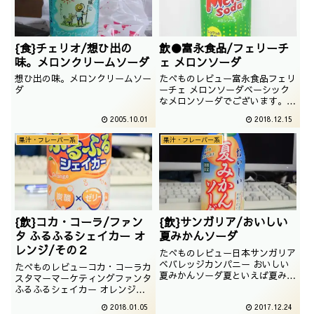
{食}チェリオ/想ひ出の
飲●富永食品/フェリーチ
味。メロンクリームソーダ
ェ メロンソーダ
想ひ出の味。メロンクリームソー
たべものレビュー富永食品フェリ
ダ
ーチェ メロンソーダベーシック
なメロンソーダでございます。格
安自販機には必ず、どこかしらの
2005.10.01
2018.12.15
メロンソーダが入ってますね。撮
影日は2018年10月
果汁・フレーバー系
果汁・フレーバー系
{飲}コカ・コーラ/ファン
{飲}サンガリア/おいしい
タ ふるふるシェイカー オ
夏みかんソーダ
レンジ/その２
たべものレビュー日本サンガリア
ベバレッジカンパニー おいしい
たべものレビューコカ・コーラカ
夏みかんソーダ夏といえば夏みか
スタマーマーケティングファンタ
ん。そして、夏みかんをソーダに
ふるふるシェイカー オレンジ懐
してみたのがこの飲料で
かしのふるふるシェイカーを見つ
2018.01.05
2017.12.24
す。・・・よくあるパターンです
けてしまいました。ということ