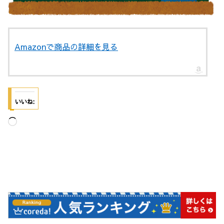
Amazonで商品の詳細を見る
いいね:
読
み
込
み
中…