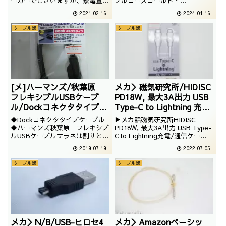
ーカーでございますが、家電量販
ブルローズゴールド・
店で手に入る、謎の変換コネクタ
2mamazonでお買い得だったの
2021.02.16
2024.01.16
でございます。
で購入したLightningケーブルで
ございます。送料がかかっている
ケーブル類
ケーブル類
ので手放しで安いわけではないで
すが、1個105円でございます。
[メ]ハーマンズ/秋葉原
メカ＞磁気研究所/HIDISC
フレキシブルUSBケーブ
PD18W, 最大3A出力 USB
ル/Dockコネクタタイプケ
Type-C to Lightning 充
ーブル
電/通信ケーブル/HD-
◆Dockコネクタタイプケーブル
▶メカ話磁気研究所HIDISC
LHTCC1WH
◆ハーマンズ秋葉原 フレキシブ
PD18W, 最大3A出力 USB Type-
ルUSBケーブルサラネは割りとな
C to Lightning充電/通信ケーブ
んでも紹介しますが、ケーブル類
ルHD-LHTCC1WHLightningケー
2019.07.19
2022.07.05
ってあまりやらないんですよね。
ブルがTypeC接続に対応したとい
今回は昔のiPodやiPhoneに使う
うお話を聞き、ちょっと疑問に思
ケーブル類
ケーブル類
Dockケーブルでございます。
いつつも購入したケーブルです。
あまりスマートさは感じませ...
メカ＞N/B/USB-ヒロセ4
メカ＞Amazonベーシッ