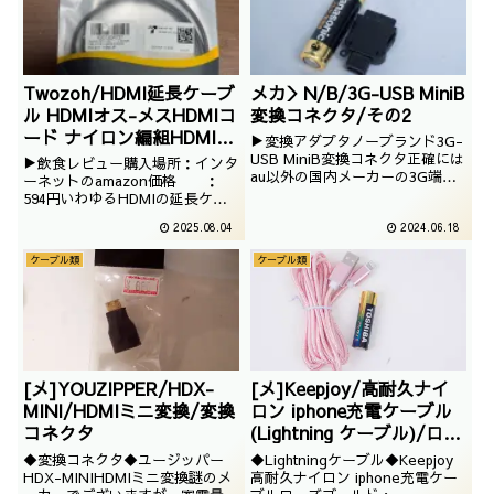
Twozoh/HDMI延長ケーブ
メカ＞N/B/3G-USB MiniB
ル HDMIオス-メスHDMIコ
変換コネクタ/その2
ード ナイロン編組HDMIエ
▶変換アダプタノーブランド3G-
クステンダー HDMI 2.0ケ
USB MiniB変換コネクタ正確には
▶飲食レビュー購入場所：インタ
au以外の国内メーカーの3G端
ーブルアダプター
ーネットのamazon価格 ：
末。具体的には国内メーカーの
594円いわゆるHDMIの延長ケー
4K@60Hz 3D HDR (1M)
FOMAとVodafone/Softbankの
ブルでございます。秋葉原に行け
対応/2025/06/23
2025.08.04
2024.06.18
3G端末でございます。
ばもっと安価なものがありそうで
すが、秋葉原までだいぶ遠い場所
ケーブル類
ケーブル類
に引っ越してしまったので
amazonで買うのです
[メ]YOUZIPPER/HDX-
[メ]Keepjoy/高耐久ナイ
MINI/HDMIミニ変換/変換
ロン iphone充電ケーブル
コネクタ
(Lightning ケーブル)/ロー
ズゴールド・2m
◆変換コネクタ◆ユージッパー
◆Lightningケーブル◆Keepjoy
HDX-MINIHDMIミニ変換謎のメ
高耐久ナイロン iphone充電ケー