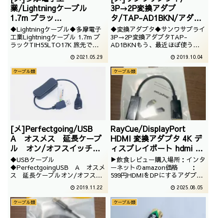
業/Lightningケーブル
3P→2P変換アダプ
1.7m ブラッ
タ/TAP-AD1BKN/アダプ
ク/TIH55LTO17K
タ
◆Lightningケーブル◆多摩電子
◆変換アダプタ◆サンワサプライ
工業Lightningケーブル 1.7m ブ
3P→2P変換アダプタTAP-
ラックTIH55LTO17K 旅先で
AD1BKNもう、最近ほぼ使う機
Lightningケーブルが破損してし
会がないですが、たまに3口コン
2021.05.29
2019.10.04
まったため、急遽購入しました。
セントに出会ってしまうと必要に
こういう時、都市圏は便利です
なるコネクタです。
ケーブル類
ケーブル類
ね。
[メ]Perfectgoing/USB
RayCue/DisplayPort
A オスメス 延長ケーブ
HDMI 変換アダプタ 4K デ
ル オン/オフスイッチ付
ィスプレイポート hdmi ケ
き/ケーブル
ーブル DP(PC) to
◆USBケーブル
▶飲食レビュー購入場所：インタ
HDMI(モニター）単方向の
◆PerfectgoingUSB A オスメ
ーネットのamazon価格 ：
ス 延長ケーブルオン/オフスイ
599円HDMIをDPにするアダプタ
みの変換対応 逆方向変換
ッチ付きUSBが電源供給ケーブル
ーでございます。近年DPしか使
非対応 ブラッ
2019.11.22
2025.08.05
として市民権を得たということ
えないような機器が意外とあるの
ク/2025/06/23
で、こういうのが欲しくなりまし
で割と重宝するのでございます。
ケーブル類
ケーブル類
た。手元スイッチでございます。
4K30Hzまでの対応なので用途に
よっては注意です