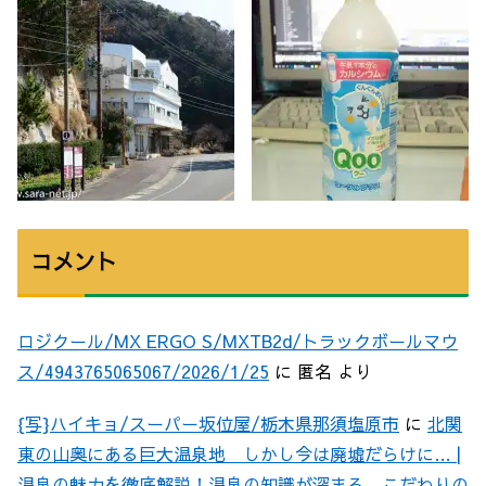
コメント
ロジクール/MX ERGO S/MXTB2d/トラックボールマウ
ス/4943765065067/2026/1/25
に
匿名
より
{写}ハイキョ/スーパー坂位屋/栃木県那須塩原市
に
北関
東の山奥にある巨大温泉地 しかし今は廃墟だらけに… |
温泉の魅力を徹底解説！温泉の知識が深まる、こだわりの