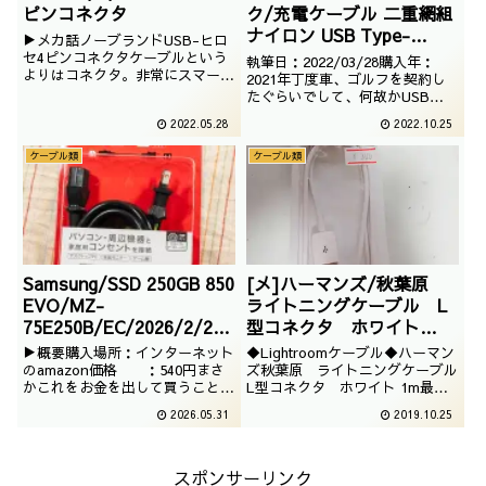
ピンコネクタ
ク/充電ケーブル 二重網組
ナイロン USB Type-
▶メカ話ノーブランドUSB-ヒロ
C~Type-C 2.0 ゴールド 約
セ4ピンコネクタケーブルという
執筆日：2022/03/28購入年：
よりはコネクタ。非常にスマート
0.3m
2021年丁度車、ゴルフを契約し
なアダプタでございますが、機器
たぐらいでして、何故かUSB
を接続するときに周囲の端子が使
TypeCポートだけついているの
2022.05.28
2022.10.25
えなくなりそうです。執筆日：
で、それに使用するために購入し
2020/09/17購入年：-年購入場
たのでございます。結果的に、
ケーブル類
ケーブル類
所：-製造国：ーJAN：ー
iPadの充電に大活躍しておりま
す。
Samsung/SSD 250GB 850
[メ]ハーマンズ/秋葉原
EVO/MZ-
ライトニングケーブル L
75E250B/EC/2026/2/282
型コネクタ ホワイト
980BUFFALO/電源ケーブ
1m/Lightroomケーブル
▶概要購入場所：インターネット
◆Lightroomケーブル◆ハーマン
ル 3ピンソケット(メス)⇔2
のamazon価格 ：540円まさ
ズ秋葉原 ライトニングケーブル
かこれをお金を出して買うことに
L型コネクタ ホワイト 1m最近
ピンプラグ(オ
なろうとは。ということで、この
のiPhoneはLightroomケーブル
ス)2m/BSACC0620BKA ブ
2026.05.31
2019.10.25
手の趣味があると永遠にたまって
ということで、度々、入用になり
ラック/2026/02/28
いくACコードを必要とあって買
ます。今回はL型コネクタのこち
ってしまったのでございます。
らをチョイスです。
スポンサーリンク