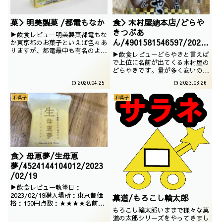
菓＞明美製菓 /都電もなか
食＞木村屋總本店/どらや
きつぶあ
▶飲食レビュー明美製菓都電もな
ん/4901581546597/2023
か東京都のお菓子といえば色々あ
りますが、都電最中も有名のよう
/03/01
▶飲食レビューどらやきと言えば
でございます。いろいろな車両が
で上位に名前が出てくる木村屋の
入っております。撮影：2020／
どらやきです。量が多く安いのが
02／18
とてもいいですね。ということ
2020.04.25
2023.03.26
で、いただいてみます。
和菓子
和菓子
食＞母恵夢/生母恵
夢/4524144104012/2023
/02/19
▶飲食レビュー執筆日：
2023/02/19購入場所：東京都価
菓道/もろこし輪太郎
格：150円点数：★★★★名前は
もろこし輪太郎いままで様々な菓
よく聞くけど食べた事のないお菓
道の太郎シリーズをやってきまし
子。愛媛のお菓子ですが、愛媛っ