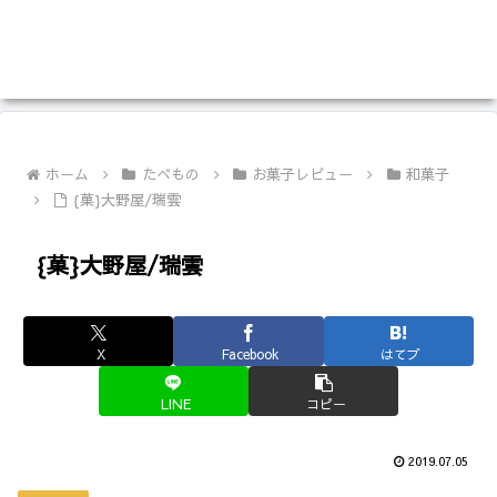
ホーム
たべもの
お菓子レビュー
和菓子
{菓}大野屋/瑞雲
{菓}大野屋/瑞雲
X
Facebook
はてブ
LINE
コピー
2019.07.05