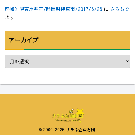
廃墟＞伊東水明荘/静岡県伊東市/2017/6/26
に
さらもで
より
アーカイブ
© 2000-2026 サラネ企画財団.