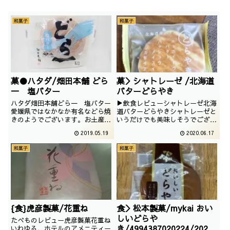
和菓子
和菓子
菓●ハタダ/畑田本舗 どら
菓＞シャトレーゼ /北海道
一 塩バター
バターどらやき
ハタダ畑田本舗どら一 塩バター
▶飲食レビューシャトレーゼ北海
愛媛県ではなかなか有名などら焼
道バターどらやきシャトレーゼと
きのようでございます。お土産屋
いうだけでも美味しそうでござい
さんに行くとどこに行っても置い
ます。見た目はあまりどら焼きっ
2019.05.19
2020.06.17
てありました。撮影日は2019年
ぽくはないですが、ジカセイアン
01月
は入っているようです。撮影：
和菓子
和菓子
2020／04/02
{食}虎彦製菓/花重ね
食＞松本製菓/mykai おい
しいどらや
たべものレビュー虎彦製菓花重ね
き/4994387020224/2023
いわゆる、ホテルのアメニティー