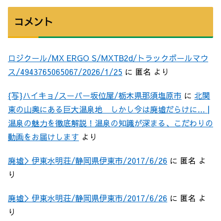
コメント
ロジクール/MX ERGO S/MXTB2d/トラックボールマウ
ス/4943765065067/2026/1/25
に
匿名
より
{写}ハイキョ/スーパー坂位屋/栃木県那須塩原市
に
北関
東の山奥にある巨大温泉地 しかし今は廃墟だらけに… |
温泉の魅力を徹底解説！温泉の知識が深まる、こだわりの
動画をお届けします
より
廃墟＞伊東水明荘/静岡県伊東市/2017/6/26
に
匿名
よ
り
廃墟＞伊東水明荘/静岡県伊東市/2017/6/26
に
匿名
よ
り