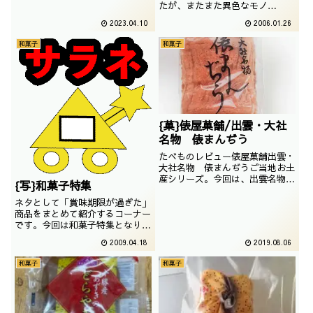
たが、またまた異色なモノ
て美味しいものがしこたまありま
が・・・なんというか・・・ 無
すね
2023.04.10
2006.01.26
理矢理太郎の名前を付けたとしか
それに こりゃ何ですかトウモロ
和菓子
和菓子
コシをここまで不気味に出来るの
は素晴らしい才能だと思います
よ。それに うまい具合に目が逝
ってますしなおかつ ペンキ...
{菓}俵屋菓舗/出雲・大社
名物 俵まんぢう
たべものレビュー俵屋菓舗出雲・
大社名物 俵まんぢうご当地お土
産シリーズ。今回は、出雲名物の
{写}和菓子特集
おまんじゅうでございます。撮影
日は2017年03月
ネタとして「賞味期限が過ぎた」
商品をまとめて紹介するコーナー
です。今回は和菓子特集となりま
す。なお、更新日は金、土、日あ
2009.04.18
2019.08.06
たりです。
和菓子
和菓子