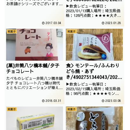
お茶請けシリーズでございます。
/01/13
▶飲食レビュー執筆日：
メーカーは以前紹介した銘菓と同
2023/01/13購入場所：埼玉県価
じく、虎彦製菓でございます。撮
格：128円点数：★★★★大きい
影日は2014年09月
どら焼きはハズレが多いですが、
2017.03.04
2023.01.28
これは普通においしゅうございま
した。ということで、埼玉県民の
和菓子
和菓子
心のよりどころであるロヂャース
のこちらをいただきます。
{菓}井筒八ツ橋本舗/夕子
食＞モンテール/ふんわり
チョコレート
どら焼・あず
き/4902751344043/2023
たべものレビュー井筒八ツ橋本舗
/02/15
夕子 チョコレート八つ橋は時代
▶飲食レビュー執筆日：
とともにバリエーションが増えて
2023/02/15購入場所：埼玉県価
いきますが、八つ橋のチョコレー
格：98円点数：★★★★モンテ
トはだいぶ昔からありますね。と
ールといえば美味しいスイーツで
2018.03.31
2023.03.08
いうことで、和洋折衷のお菓子で
すが、どらやきなのに洋菓子で
す。撮影日は2017年05月
す。きっと美味しいのですが、ど
和菓子
和菓子
うなのでしょう。