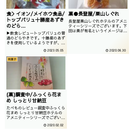
食＞イオン/メイホウ食品/
菓●長登屋/栗山しぐれ
トップバリュ十勝産あずき
長登屋栗山しぐれホテルのアメニ
のどら
ティーシリーズでございます。下
田は栗が有名というイメージはあ
焼/4549741993692/2023
▶飲食レビュートップバリュの普
まりないですが、おいしそうでは
/03/22
通のどらやきです。十勝産のあず
あります。撮影日は2016年10月
きを使用しているようですが、小
豆はだいたい十勝ってイメージで
2023.05.05
2020.06.30
すね
和菓子
{菓}調査中/ふっくら花ま
め しっとり甘納豆
たべものレビュー調査中ふっくら
花まめ しっとり甘納豆ホテルの
アメニティーシリーズでございま
す。よく、見かけますね。撮影日
2020.02.02
は2017年09月