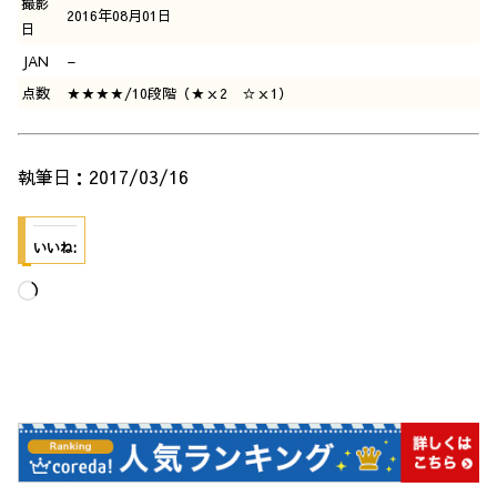
撮影
2016年08月01日
日
JAN
–
点数
★★★★/10段階（★ｘ2 ☆ｘ1）
執筆日：2017/03/16
いいね:
読
み
込
み
中…