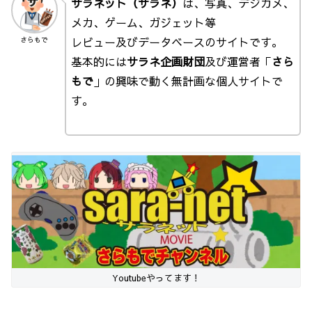
サラネット（サラネ）
は、写真、デジカメ、
メカ、ゲーム、ガジェット等
レビュー及びデータベースのサイトです。
さらもで
基本的には
サラネ企画財団
及び運営者「
さら
もで
」の興味で動く無計画な個人サイトで
す。
Youtubeやってます！