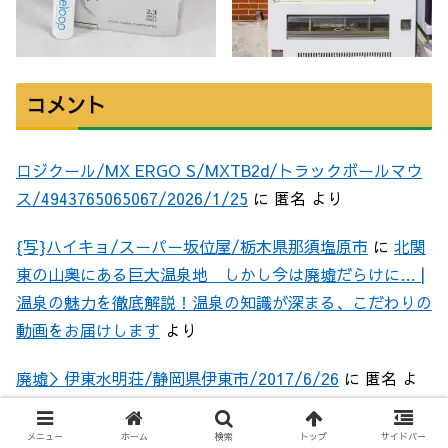
コメント
ロジクール/MX ERGO S/MXTB2d/トラックボールマウ
ス/4943765065067/2026/1/25
に
匿名
より
{写}ハイキョ/スーパー坂位屋/栃木県那須塩原市
に
北関
東の山奥にある巨大温泉地 しかし今は廃墟だらけに… |
温泉の魅力を徹底解説！温泉の知識が深まる、こだわりの
動画をお届けします
より
廃墟＞伊東水明荘/静岡県伊東市/2017/6/26
に
匿名
よ
り
メニュー
ホーム
検索
トップ
サイドバー