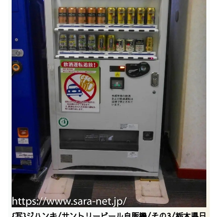
{写}ジハンキ/サントリービール自販機/その3/栃木県日