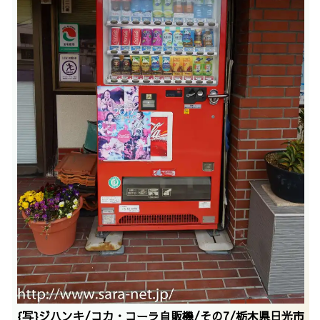
{写}ジハンキ/コカ・コーラ自販機/その7/栃木県日光市