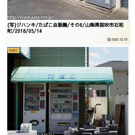
{写}ジハンキ/たばこ自販機/その6/山梨県笛吹市石和
町/2018/05/14
2022.12.07
たばこ