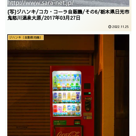
{写}ジハンキ/コカ・コーラ自販機/その6/栃木県日光市
鬼怒川温泉大原/2017年03月27日
2022.11.25
ジハンキ（自動販売機）