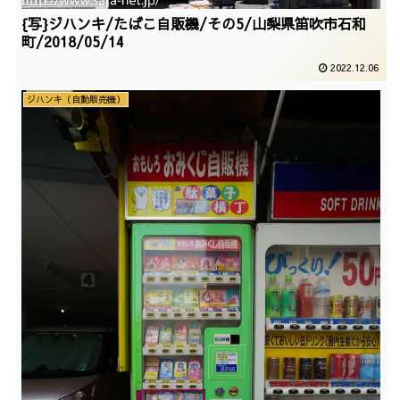
{写}ジハンキ/たばこ自販機/その5/山梨県笛吹市石和
町/2018/05/14
2022.12.06
ジハンキ（自動販売機）