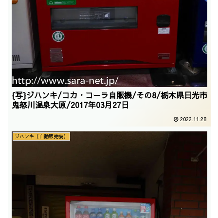
{写}ジハンキ/コカ・コーラ自販機/その8/栃木県日光市
鬼怒川温泉大原/2017年03月27日
2022.11.28
ジハンキ（自動販売機）