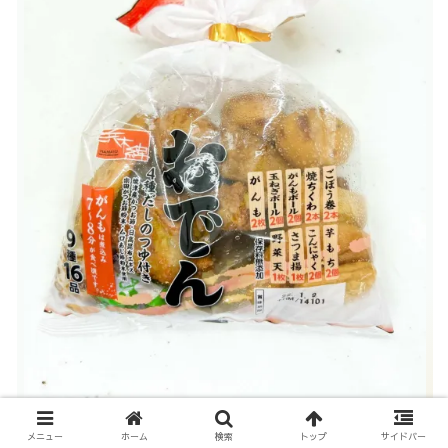
食＞浜木綿/おでん市場 4種だしのつゆ付き 9種16
メニュー
ホーム
検索
トップ
サイドバー