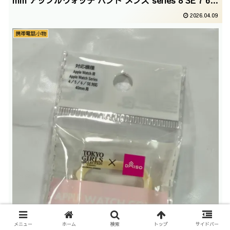
mm アップルウォッチ バンド メンズ series 8 SE 7 6 5
4 3 2 1 apple watch ベルト バンド 41mm 40 44 45 42
2026.04.09
38mm 腕 時計 ベルト 交換 交換ベルト 互換
品/2026/1/7
携帯電話小物
メニュー
ホーム
検索
トップ
サイドバー