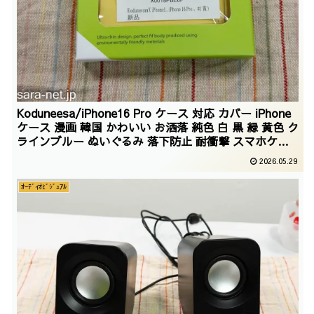
Koduneesa/iPhone16 Pro ケース 対応 カバー iPhone
ケース 漫画 韓国 かわいい お洒落 純色 白 黒 緑 黄色 ク
ラインブルー ぬいぐるみ 落下防止 耐衝撃 スマホケー
ス ハード ケース [ハイブリッド] ダウンジャケット ふ
2026.05.29
かふか ファッション 保護カバー（iPhone 16 Pro ，#1
黄）/2026/02/27
ｵｰﾃﾞｨｵﾋﾞｼﾞｭｱﾙ