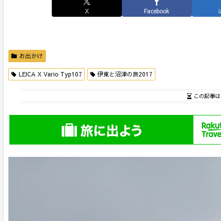
X
Facebook
お出かけ
LEICA X Vario Typ107
伊東と沼津の旅2017
この記事は