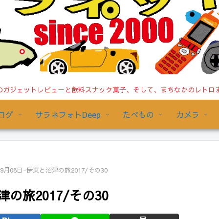
ガジェットレビューと飲料スナック菓子、そして、まちなかのレトロまで/
ログ
サラネフォトDeep
たべもの
カメラ
09月08日-伊東と沼津の旅2017/その30
津の旅2017/その30