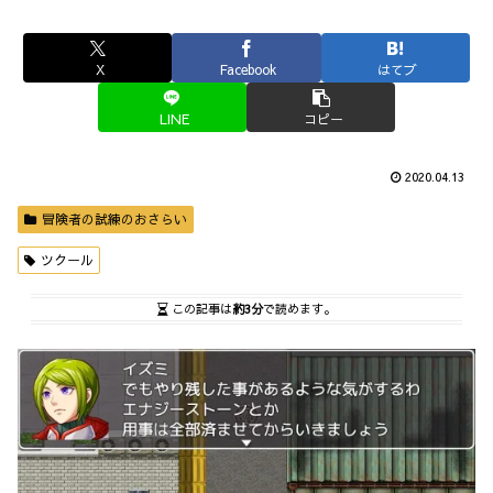
X
Facebook
はてブ
LINE
コピー
2020.04.13
冒険者の試練のおさらい
ツクール
この記事は
約3分
で読めます。