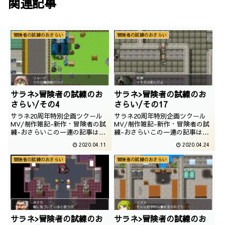
関連記事
冒険者の試練のおさらい
冒険者の試練のおさらい
サラネ>冒険者の試練のお
サラネ>冒険者の試練のお
さらい/その4
さらい/その17
サラネ20周年特別企画ツクール
サラネ20周年特別企画ツクール
MV/制作雑記-新作・冒険者の試
MV/制作雑記-新作・冒険者の試
練-おさらいこの一連の記事は
練-おさらいこの一連の記事は
「冒険者の試練」というゲームを
「冒険者の試練」というゲームを
2020.04.11
2020.04.24
一通りプレイした事を前提にして
一通りプレイした事を前提にして
おります。つまり、ネタバレしか
おります。つまり、ネタバレしか
冒険者の試練のおさらい
冒険者の試練のおさらい
ありません。未プレイでこれから
ありません。未プレイでこれから
プレイされるという奇特な方は以
プレイされるという奇特な方は以
下の記事をご参照上、プレイして
下の記事をご参照上、プレイして
いただくことをおす...
いただくことをおす...
サラネ>冒険者の試練のお
サラネ>冒険者の試練のお