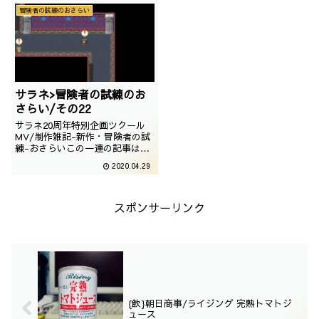
おります。つまり、ネタバレしか
おります。つまり、ネタバレしか
冒険者の試練のおさらい
ありません。未プレイでこれから
ありません。未プレイでこれから
プレイされるという奇特な方は以
プレイされるという奇特な方は以
下の記事をご参照上、プレイして
下の記事をご参照上、プレイして
いただくことをおす...
いただくことをおす...
サラネ>冒険者の試練のお
さらい/その22
サラネ20周年特別企画ツクール
MV/制作雑記-新作・冒険者の試
練-おさらいこの一連の記事は
「冒険者の試練」というゲームを
2020.04.29
一通りプレイした事を前提にして
おります。つまり、ネタバレしか
ありません。未プレイでこれから
プレイされるという奇特な方は以
スポンサーリンク
下の記事をご参照上、プレイして
いただくことをおす...
{飲}朝日商事/ライジング 完熟トマトジ
ュース