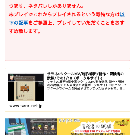
つまり、ネタバレしかありません。
未プレイでこれからプレイされるという奇特な方は
以
下の記事
をご参照上、プレイしていただくことをおす
すめ致します。
サラネ>ツクールMV/制作雑記/新作・冒険者の
試練/その1/10（ポータルサイト)
サラネ20周年特別企画ツクールMV/制作雑記-新作・冒険
者の試練/その1-冒険者の試練ポータルサイト33にもなって
ツクールでゲームを完成させてしまった私さらもで。せっ
かくなのでその経緯やゲーム内容などを綴るコーナーでも
作ろうかなと思い立った...
www.sara-net.jp