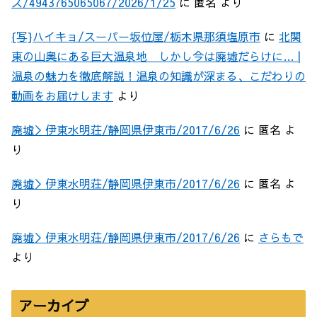
ス/4943765065067/2026/1/25
に
匿名
より
{写}ハイキョ/スーパー坂位屋/栃木県那須塩原市
に
北関
東の山奥にある巨大温泉地 しかし今は廃墟だらけに… |
温泉の魅力を徹底解説！温泉の知識が深まる、こだわりの
動画をお届けします
より
廃墟＞伊東水明荘/静岡県伊東市/2017/6/26
に
匿名
よ
り
廃墟＞伊東水明荘/静岡県伊東市/2017/6/26
に
匿名
よ
り
廃墟＞伊東水明荘/静岡県伊東市/2017/6/26
に
さらもで
より
アーカイブ