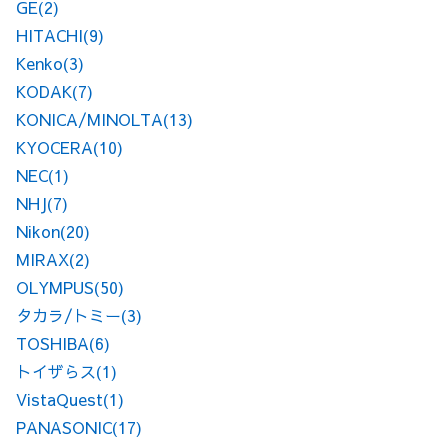
GE
(2)
HITACHI
(9)
Kenko
(3)
KODAK
(7)
KONICA/MINOLTA
(13)
KYOCERA
(10)
NEC
(1)
NHJ
(7)
Nikon
(20)
MIRAX
(2)
OLYMPUS
(50)
タカラ/トミー
(3)
TOSHIBA
(6)
トイザらス
(1)
VistaQuest
(1)
PANASONIC
(17)