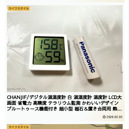
ライフスタイル
CHANJIF/デジタル温湿度計 白 温湿度計 温度計 LCD大
画面 省電力 高精度 テラリウム監測 かわいいデザイン
ブルートゥース機能付き 超小型 磁石＆置き台両用 熱中
症予防 乾燥対策 家庭用 実用小物 華氏変
2026.03.30
換/2025/12/28
ライフスタイル