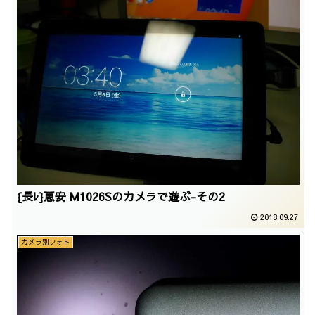
{長ﾚ}恵安 M1026Sのカメラで遊ぶ-その2
2018.09.27
カメラ別フォト