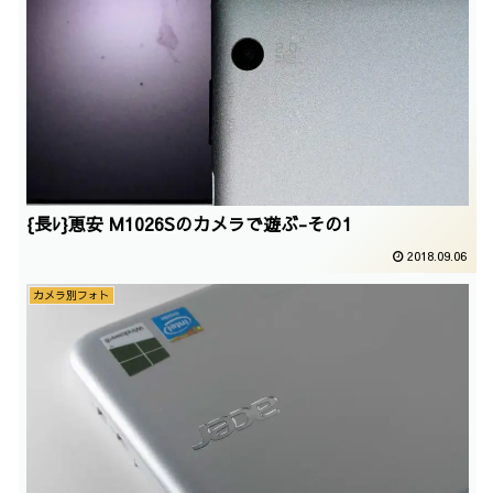
{長ﾚ}恵安 M1026Sのカメラで遊ぶ-その1
2018.09.06
カメラ別フォト