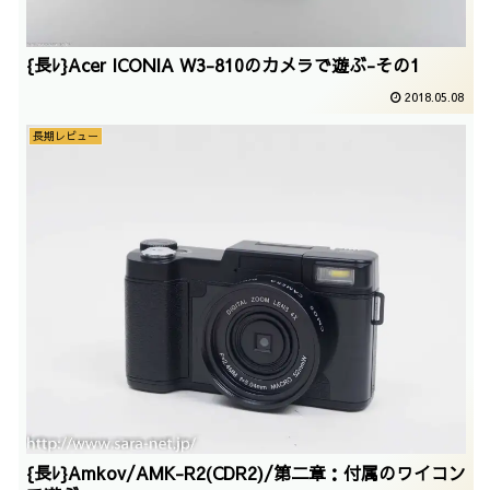
{長ﾚ}Acer ICONIA W3-810のカメラで遊ぶ-その1
2018.05.08
長期レビュー
{長ﾚ}Amkov/AMK-R2(CDR2)/第二章：付属のワイコン