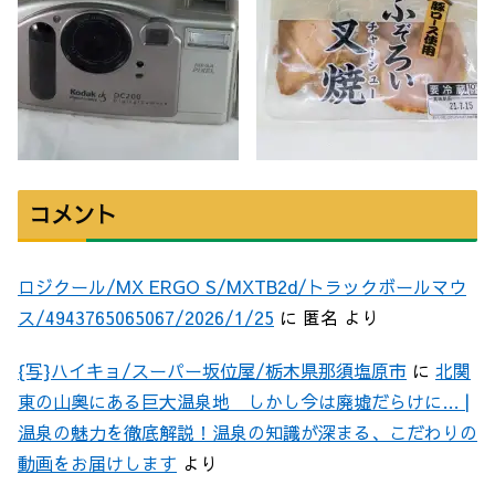
コメント
ロジクール/MX ERGO S/MXTB2d/トラックボールマウ
ス/4943765065067/2026/1/25
に
匿名
より
{写}ハイキョ/スーパー坂位屋/栃木県那須塩原市
に
北関
東の山奥にある巨大温泉地 しかし今は廃墟だらけに… |
温泉の魅力を徹底解説！温泉の知識が深まる、こだわりの
動画をお届けします
より