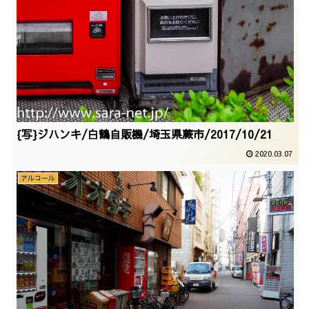
{写}ジハンキ/白鶴自販機/埼玉県蕨市/2017/10/21
2020.03.07
アルコール