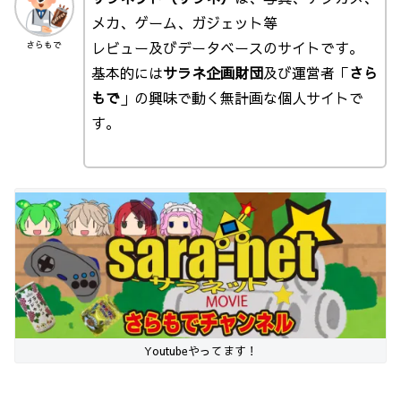
メカ、ゲーム、ガジェット等
レビュー及びデータベースのサイトです。
さらもで
基本的には
サラネ企画財団
及び運営者「
さら
もで
」の興味で動く無計画な個人サイトで
す。
Youtubeやってます！