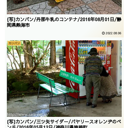
{写}カンバン/丹那牛乳のコンテナ/2016年08月01日/静
岡県熱海市
2022.08.06
カンバン
{写}カンバン/三ツ矢サイダー/バヤリースオレンヂのベ
ンチ/2016年05月12日/神奈川県箱根町