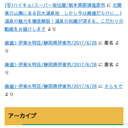
{写}ハイキョ/スーパー坂位屋/栃木県那須塩原市
に
北関
東の山奥にある巨大温泉地 しかし今は廃墟だらけに… |
温泉の魅力を徹底解説！温泉の知識が深まる、こだわりの
動画をお届けします
より
廃墟＞伊東水明荘/静岡県伊東市/2017/6/26
に
匿名
よ
り
廃墟＞伊東水明荘/静岡県伊東市/2017/6/26
に
匿名
よ
り
廃墟＞伊東水明荘/静岡県伊東市/2017/6/26
に
さらもで
より
アーカイブ