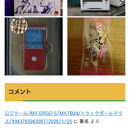
コメント
ロジクール/MX ERGO S/MXTB2d/トラックボールマウ
ス/4943765065067/2026/1/25
に
匿名
より