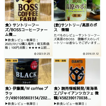
食＞サントリーフー
{飲}サントリー/高原のボ
ズ/BOSSコーヒーファー
ス 微糖
ム微
たべものレビューサントリーフー
糖/4901777258464/2023
ズ高原のBOSS 微糖ボスのレパ
▶飲食レビュー執筆日：
ートリーは底なしでございます。
/01/12
2023/01/12購入場所：埼玉県価
高原のボス。なかなかおしゃれな
格：100円点数：★★★★以前紹
響きです。撮影日は2015年7月
介しておりますが、なかなかロン
2023.01.25
2016.01.12
グセラーなローソン限定ボスで
す。ということでいただきます。
微糖・無糖
微糖・無糖
食＞伊藤園/W coffee ブ
食＞読売情報開発/南海果
ラッ
工/ジャイアンツカフェ 微
ク/4901085603154/2023
糖/4582390170038
/02/12
/2020/12/10
▶飲食レビュー執筆日：
▶飲食レビュー執筆日：