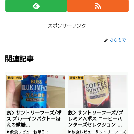
スポンサーリンク
さらもで
関連記事
微糖・無糖
微糖・無糖
食＞サントリーフーズ/ボ
飲＞サントリーフーズ/プ
ス ブルーインパクト－冴
レミアムボス コーヒーハ
えの微糖
ンターズセレクション 甘
－/4901777365360
さ控えめ/その
▶飲食レビュー執筆日：
▶飲食レビューサントリーフーズ