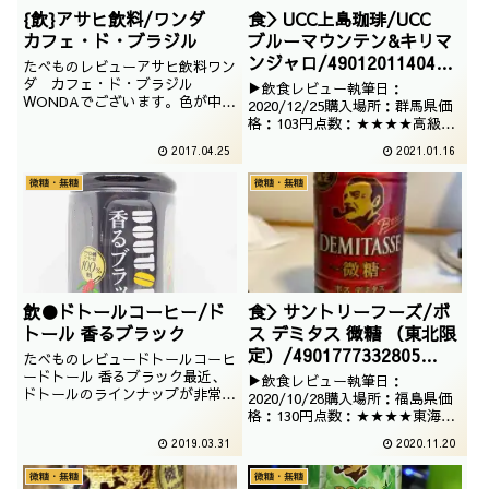
{飲}アサヒ飲料/ワンダ
食＞UCC上島珈琲/UCC
カフェ・ド・ブラジル
ブルーマウンテン&キリマ
ンジャロ/4901201140433
たべものレビューアサヒ飲料ワン
/2020/11/26
ダ カフェ・ド・ブラジル
▶飲食レビュー執筆日：
WONDAでございます。色が中々
2020/12/25購入場所：群馬県価
斬新ではありますが、どんな感じ
格：103円点数：★★★★高級そ
なのでしょうか？撮影日は2014
うなデザインのコーヒーでござい
2017.04.25
2021.01.16
年11月
ます。ブルーマウンテンとキリマ
ンジャロという高級豆を使用して
微糖・無糖
微糖・無糖
いるところが、気合いが入ってお
りますね。
飲●ドトールコーヒー/ド
食＞サントリーフーズ/ボ
トール 香るブラック
ス デミタス 微糖 （東北限
定）/4901777332805
たべものレビュードトールコーヒ
/2020/10/20
ードトール 香るブラック最近、
▶飲食レビュー執筆日：
ドトールのラインナップが非常に
2020/10/28購入場所：福島県価
多いです。アサヒ飲料のバージョ
格：130円点数：★★★★東海限
ンもありますが、こちらはドトー
定のデミタスもありますが、こち
2019.03.31
2020.11.20
ル純正です。撮影日は2019年02
らは東北のデミタスでございま
月
す。ご当地物には弱いのです。
微糖・無糖
微糖・無糖