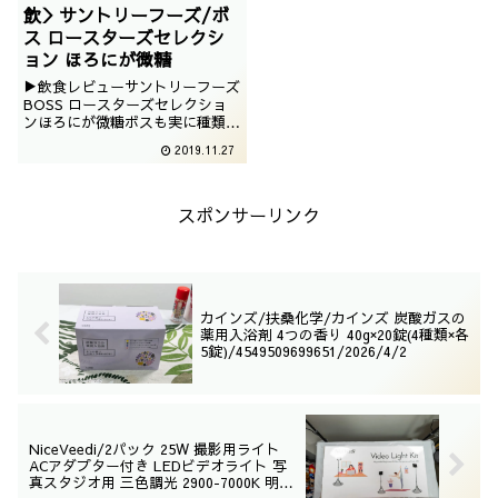
飲＞サントリーフーズ/ボ
ス ロースターズセレクシ
ョン ほろにが微糖
▶飲食レビューサントリーフーズ
BOSS ロースターズセレクショ
ンほろにが微糖ボスも実に種類が
多いですが、エチオピア豆をブレ
2019.11.27
ンドしたサイバーなコーヒーでご
ざいます。撮影：2019年9月
スポンサーリンク
カインズ/扶桑化学/カインズ 炭酸ガスの
薬用入浴剤 4つの香り 40g×20錠(4種類×各
5錠)/4549509699651/2026/4/2
NiceVeedi/2パック 25W 撮影用ライト
ACアダプター付き LEDビデオライト 写
真スタジオ用 三色調光 2900-7000K 明る