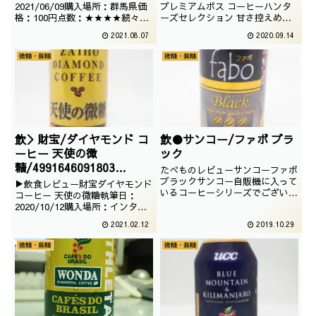
/2021/06/05
2/4901777320802
2021/06/09購入場所：群馬県価
プレミアムボス コーヒーハンタ
格：100円点数：★★★★続々と
ーズセレクション 甘さ控えめ以
新製品が出ているボスシリーズ。
前、高級感あるボトルタイプを紹
2021.08.07
2020.09.14
今回は冴えの微糖でございます。
介しましたが、今回は缶タイプで
文言を見ている限りだとなかなか
ございます。お値段もぐっとお買
微糖・無糖
微糖・無糖
おいしそうでございます。
い得です。飲食日2020/05/02執
筆日2020/05/09購入場所埼玉県
原産国日本価格88円点数
★★★★
飲＞財宝/ダイヤモンド コ
飲●サンコー/ファボ ブラ
ーヒー 天使の微
ック
糖/4991646091803
たべものレビューサンコーファボ
/2020/08/11
ブラックサンコー自販機に入って
▶飲食レビュー財宝ダイヤモンド
いるコーヒーシリーズでございま
コーヒー 天使の微糖執筆日：
す。今回は一番基本中の基本、ブ
2020/10/12購入場所：インター
ラックでございます。撮影日は
ネット価格：97円点数：
2021.02.12
2019.10.29
2019年06月
★★★★財宝温泉はお水で有名で
すが、その温泉水を使ったコーヒ
微糖・無糖
微糖・無糖
ーがあります。amazonでも取り
扱いがあるので、ついつい購入し
てしまいました。