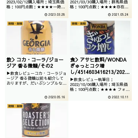
2023/02/12購入場所：埼玉県価
2021/03/30購入場所：群馬県価
格：100円点数：★★★★一時期
格：100円点数：★★★★存在自
姿を消してましたが気がつくと復
体は前々から知っておりました
2023.03.28
2021.05.24
活していた伊藤園のコーヒーです
が、なかなか入手できなかったジ
ね。色々不思議な成分が入ってい
ャイアンツカフェでございます。
微糖・無糖
微糖・無糖
るので、コーヒー飲料扱いです。
さて、今回は微糖コーヒーでござ
います。
飲＞コカ・コーラ/ジョー
食＞アサヒ飲料/WONDA
ジア 香る微糖/その2
ぎゅっとコク増
し/4514603416213/2022
▶飲食レビューコカ・コーラジョ
/10/06
ージア 香る微糖以前も紹介して
▶飲食レビュー執筆日：
おりますが、だいぶシンプルなデ
2022/10/06購入場所：埼玉県価
ザインにリニューアルしたので紹
格：100円点数：★★★★ フォン
介でございます。撮影：2020／3
トの力強さと、自販機でも目立つ
2020.05.16
2022.10.11
／24
のがこちらでございます。コクと
深みはいかほどのモノなのか、気
微糖・無糖
になります。