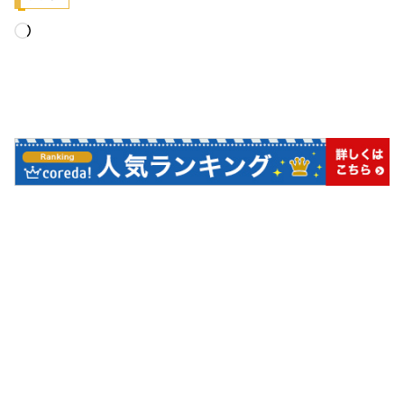
読
み
込
み
中…