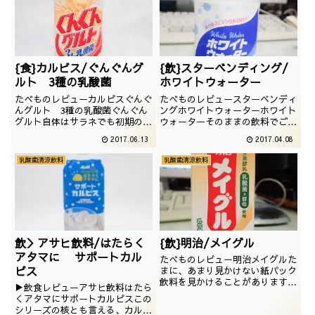
{食}カルピス/ぐんぐんグ
{飲}スターベンディング/
ルト 3種の乳酸菌
ホワイトウォーター
たべものレビューカルピスぐんぐ
たべものレビュースターベンディ
んグルト 3種の乳酸菌ぐんぐん
ングホワイトウォーターホワイト
グルト自体はサラネでも初期の頃
ウォーターそのままの飲料でござ
に紹介しておりますが、アノ頃か
いますが、なかなか、魅惑なヨー
2017.06.13
2017.04.08
らちょっとずつマイナーチェンジ
グルト飲料っぽい感じです。撮影
を繰り返している製品でございま
日は2017年03月
乳酸菌清涼飲料
乳酸菌清涼飲料
す。今回は、3種の乳酸菌になっ
たタイプを紹介するのです。撮影
日は2014年10月
飲＞アサヒ飲料/はたらく
{飲}明治/メイグル
アタマに サポートカル
たべものレビュー明治メイグルた
ピス
まに、あまり見かけない紙パック
飲料を見かけることがあります
▶飲食レビューアサヒ飲料はたら
が、今回は、昔からありそうな
くアタマにサポートカルピスこの
「メイグル」です。撮影日は
シリーズの核とも言える、カルピ