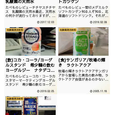
乳酸菌の天然水
トカツゲン
たべものレビューチチヤスチチヤ
たべものレビュー雪印メグミルク
ス 乳酸菌の天然水最近、天然水
ソフトカツゲン知る人ぞ知る、北
の何かが流行っておりますが、チ
海道のソフトドリンク。それがソ
チヤスからも登場しました。撮影
フトカツゲンです。撮影日は
2017.12.03
2016.02.06
日は2017年02月
2015年7月
乳酸菌清涼飲料
乳酸菌清涼飲料
{飲}コカ・コーラ/ヨーグ
{食}サンガリア/牧場の輝
ルスタンド 希少糖の飲む
き ラクトアクア
ヨーグルジー ナタデココ
牧場の輝きラクトアクアサンガリ
入り ピーチ
アから登場した異色の飲み物、ラ
たべものレビューコカ・コーラカ
クトアクア自信があるのかないの
スタマーマーケティングヨーグル
かHPにも乗ってないのは何故だ
スタンド 希少糖の飲むヨーグル
ろうそんな悲しいラクトアクアで
ジーナタデココ入り ピーチどこ
2019.02.05
2005.11.18
すが乳酸菌入りですまぁブルガリ
のメーカーかと思ったら、意外と
ア菌は有名ですがサーモフィルス
コカコーラだった、そんな斬新な
乳酸菌清涼飲料
菌はさっぱりです。とりあえず体
ドリンクです。撮影日は2016年
に良いのは確かでしょう。でちょ
04月
っと読みづらいです...