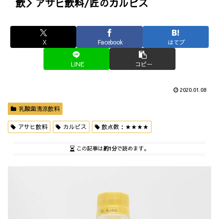
飲＞アサヒ飲料/匠のカルピス
X
Facebook
はてブ
LINE
コピー
2020.01.08
乳酸菌清涼飲料
アサヒ飲料
カルピス
飲点数：★★★★
この記事は
約1分
で読めます。