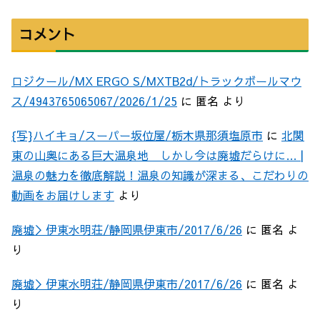
コメント
ロジクール/MX ERGO S/MXTB2d/トラックボールマウ
ス/4943765065067/2026/1/25
に
匿名
より
{写}ハイキョ/スーパー坂位屋/栃木県那須塩原市
に
北関
東の山奥にある巨大温泉地 しかし今は廃墟だらけに… |
温泉の魅力を徹底解説！温泉の知識が深まる、こだわりの
動画をお届けします
より
廃墟＞伊東水明荘/静岡県伊東市/2017/6/26
に
匿名
よ
り
廃墟＞伊東水明荘/静岡県伊東市/2017/6/26
に
匿名
よ
り