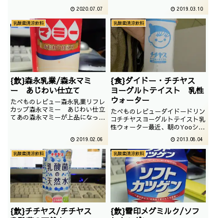
2016年08月
スでございます。果たして、違う
2020.07.07
2019.03.10
のでしょうか。撮影：
2019/12/25
乳酸菌清涼飲料
乳酸菌清涼飲料
{飲}森永乳業/森永マミ
{食}ダイドー・チチヤス
ー あじわい仕立て
ヨーグルトテイスト 乳性
ウォーター
たべものレビュー森永乳業リフレ
カップ森永マミー あじわい仕立
たべものレビューダイドードリン
てあの森永マミーが上品になって
コチチヤスヨーグルトテイスト乳
しまいました。この手のパッケー
性ウォーター最近、朝のYooシリ
ジが非常に楽しみです。撮影日は
ーズでチチヤスと伊藤園が共同開
2019.02.06
2013.08.04
2016年02月
発した飲料がありますが。これ
は、その前のお話です。ダイドー
乳酸菌清涼飲料
乳酸菌清涼飲料
ドリンコとチチヤスの共同開発で
うまれた乳酸飲料。昔のサラネフ
ォルダから発掘されたので、この
機会に紹介します。
{飲}チチヤス/チチヤス
{飲}雪印メグミルク/ソフ