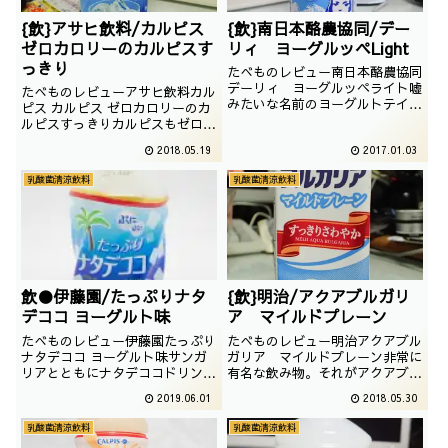
{飲}アサヒ飲料/カルピス
{飲}南日本酪農協同/デー
ゼロカロリーのカルピスす
リィ ヨーグルッペLight
っきり
たべものレビュー南日本酪農協同
デーリィ ヨーグルッペライト嘘
たべものレビューアサヒ飲料カル
みたいな名前のヨーグルトテイス
ピス カルピス ゼロカロリーのカ
ト飲料。ヨーグルッペに再び出会
ルピスすっきりカルピスもゼロカ
えるとは思いませんでした。しか
ロリーの時代。ということで、い
2018.05.19
2017.01.03
も、ペットボトルになって撮影日
つの間にやらアサヒ飲料になって
は2016年05月
いた、カルピスでございます。撮
乳酸菌清涼飲料
乳酸菌清涼飲料
影日は2016年06月
飲●伊藤園/たっぷりナタ
{飲}明治/アクアブルガリ
デココ ヨーグルト味
ア マイルドプレーン
たべものレビュー伊藤園たっぷり
たべものレビュー明治アクアブル
ナタデココ ヨーグルト味サンガ
ガリア マイルドプレーン非常に
リアとともにナタデココドリンク
有名な飲み物。それがアクアブル
が多い伊藤園。ぷにぷにという文
ガリアでございます。撮影日は
2019.06.01
2018.05.30
字といい、昔の伊藤園的センスが
2015年5月
いいですね。撮影日は2019年04
乳酸菌清涼飲料
乳酸菌清涼飲料
月