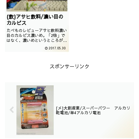
{飲}アサヒ飲料/濃い目の
カルピス
たべものレビューアサヒ飲料濃い
目のカルピス濃いめ。「2倍」で
はなく、濃いめというところがど
ことなくおしゃれでございます
2017.05.30
ね。撮影日は2016年06月
スポンサーリンク
[メ]大創産業/スーパーパワー アルカリ
乾電池/単4アルカリ電池