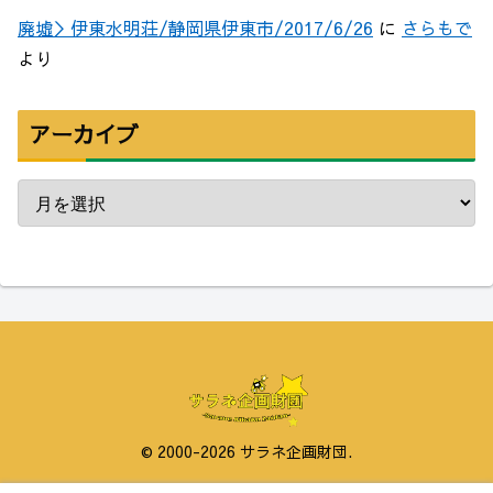
廃墟＞伊東水明荘/静岡県伊東市/2017/6/26
に
さらもで
より
アーカイブ
© 2000-2026 サラネ企画財団.