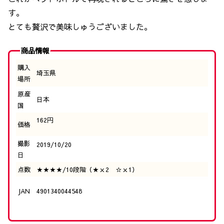
す。
とても贅沢で美味しゅうございました。
商品情報
購入
埼玉県
場所
原産
日本
国
162円
価格
撮影
2019/10/20
日
点数
★★★★/10段階（★ｘ2 ☆ｘ1）
JAN
4901340044548