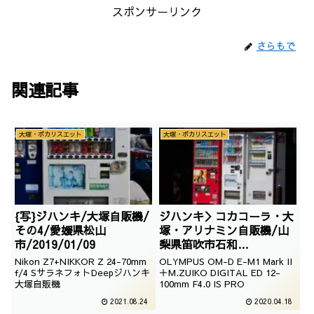
スポンサーリンク
さらもで
関連記事
大塚・ポカリスエット
大塚・ポカリスエット
{写}ジハンキ/大塚自販機/
ジハンキ＞コカコーラ・大
その4/愛媛県松山
塚・アリナミン自販機/山
市/2019/01/09
梨県笛吹市石和
町/2018/05/15
Nikon Z7+NIKKOR Z 24-70mm
OLYMPUS OM-D E-M1 Mark II
f/4 SサラネフォトDeepジハンキ
＋M.ZUIKO DIGITAL ED 12-
大塚自販機
100mm F4.0 IS PRO
2021.08.24
2020.04.18