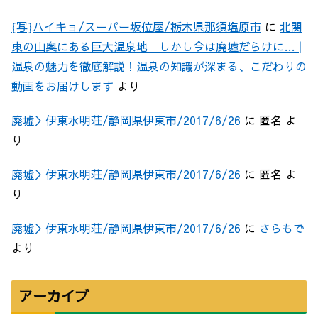
{写}ハイキョ/スーパー坂位屋/栃木県那須塩原市
に
北関
東の山奥にある巨大温泉地 しかし今は廃墟だらけに… |
温泉の魅力を徹底解説！温泉の知識が深まる、こだわりの
動画をお届けします
より
廃墟＞伊東水明荘/静岡県伊東市/2017/6/26
に
匿名
よ
り
廃墟＞伊東水明荘/静岡県伊東市/2017/6/26
に
匿名
よ
り
廃墟＞伊東水明荘/静岡県伊東市/2017/6/26
に
さらもで
より
アーカイブ