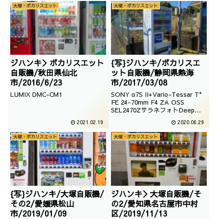
大塚・ポカリスエット
大塚・ポカリスエット
ジハンキ＞ポカリスエット
{写}ジハンキ/ポカリスエ
自販機/秋田県仙北
ット自販機/静岡県熱海
市/2016/6/23
市/2017/03/08
LUMIX DMC-CM1
SONY α7S II+Vario-Tessar T*
FE 24-70mm F4 ZA OSS
SEL2470ZサラネフォトDeepジ
ハンキポカリスエット自販機
2021.02.19
2020.06.29
大塚・ポカリスエット
大塚・ポカリスエット
{写}ジハンキ/大塚自販機/
ジハンキ＞大塚自販機/そ
その2/愛媛県松山
の2/愛知県名古屋市中村
市/2019/01/09
区/2019/11/13