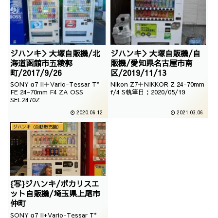
ジハンキ＞大塚自販機/北
ジハンキ＞大塚自販機/自
海道函館市五稜郭
販機/愛知県名古屋市南
町/2017/9/26
区/2019/11/13
SONY α7 II＋Vario-Tessar T*
Nikon Z7＋NIKKOR Z 24-70mm
FE 24-70mm F4 ZA OSS
f/4 S執筆日：2020/05/19
SEL2470Z
2020.06.12
2021.03.06
ジハンキ（自動販売機）
{写}ジハンキ/ポカリスエ
ット自販機/埼玉県上尾市
仲町
SONY α7 II+Vario-Tessar T*