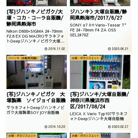
{写}ジハンキノビガク/大
ジハンキ＞大塚自販機/静
塚・コカ・コーラ自販機/
岡県熱海市/2017/6/27
静岡県熱海市
SONY α7 II＋Vario-Tessar T*
FE 24-70mm F4 ZA OSS
Nikon D800+SIGMA 24-70mm
SEL2470Z
F2.8 EX DG MACROサラネフォ
トDeepジハンキノビガク大塚・
コカ・コーラ自販機静岡県熱海市
2016.11.02
2020.06.21
撮影：2014年1月7日
ジハンキ（自動販売機）
大塚・ポカリスエット
{写}ジハンキノビガク 大
{写}ジハンキ/大塚自販機/
塚製薬 ソイジョイ自販機
神奈川県横浜市西
区/2017/08/24
サラネフォトDeepジハンキノビ
ガク大塚製薬SOYJOY自販機
LEICA X Vario Typ107サラネフ
ォトDeepジハンキ大塚自販機
2014.10.20
2020.02.27
大塚・ポカリスエット
大塚・ポカリスエット