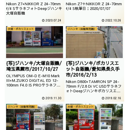
Nikon Z7+NIKKOR Z 24-70mm
Nikon Z7＋NIKKOR Z 24-70mm
f/4 SサラネフォトDeepジハンキ
f/4 S執筆日：2020/07/07
大塚自販機
2020.07.24
2022.10.26
大塚・ポカリスエット
ジハンキ（自動販売機）
{写}ジハンキ/大塚自販機/
{写}ジハンキ/ポカリスエ
埼玉県蕨市/2017/10/27
ット自販機/愛知県長久手
市/2016/2/13
OLYMPUS OM-D E-M10 Mark
III+M.ZUIKO DIGITAL ED 12-
Nikon D800+TAMRON SP 24-
100mm F4.0 IS PROサラネフォ
70mm F/2.8 Di VC USDサラネフ
トDeepジハンキ大塚自販機
ォトDeepジハンキポカリスエッ
ト自販機
2019.11.30
2019.02.16
ジハンキ（自動販売機）
大塚・ポカリスエット