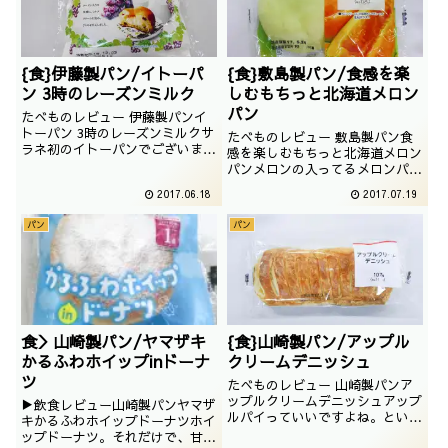
{食}伊藤製パン/イトーパ
{食}敷島製パン/食感を楽
ン 3時のレーズンミルク
しむもちっと北海道メロン
パン
たべものレビュー 伊藤製パンイ
トーパン 3時のレーズンミルクサ
たべものレビュー 敷島製パン食
ラネ初のイトーパンでございま
感を楽しむもちっと北海道メロン
す。レーズンと甘いものが大好き
パンメロンの入ってるメロンパン
な自分としては、非常に美味しそ
はあまり好きではないですが、こ
2017.06.18
2017.07.19
うです。撮影日は2016年12月
れは物凄く食べたくなりました。
写真が反則です。撮影日は2017
パン
パン
年05月
食＞山崎製パン/ヤマザキ
{食}山崎製パン/アップル
かるふわホイップinドーナ
クリームデニッシュ
ツ
たべものレビュー 山崎製パンア
ップルクリームデニッシュアップ
▶飲食レビュー山崎製パンヤマザ
ルパイっていいですよね。という
キかるふわホイップドーナツホイ
ことで、朝食に最適なアップルク
ップドーナツ。それだけで、甘党