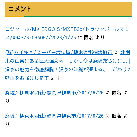
コメント
ロジクール/MX ERGO S/MXTB2d/トラックボールマウ
ス/4943765065067/2026/1/25
に
匿名
より
{写}ハイキョ/スーパー坂位屋/栃木県那須塩原市
に
北関
東の山奥にある巨大温泉地 しかし今は廃墟だらけに… |
温泉の魅力を徹底解説！温泉の知識が深まる、こだわりの
動画をお届けします
より
廃墟＞伊東水明荘/静岡県伊東市/2017/6/26
に
匿名
よ
り
廃墟＞伊東水明荘/静岡県伊東市/2017/6/26
に
匿名
よ
り