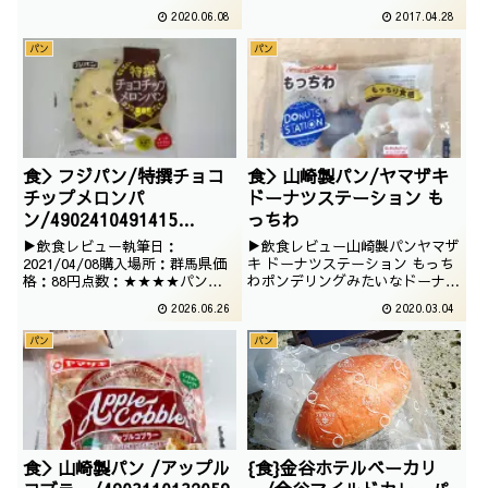
リームデニッシュでございます。
の血が騒ぐのです。撮影：2019
2020.06.08
2017.04.28
撮影日は2017年3月
年9月
パン
パン
食＞フジパン/特撰チョコ
食＞山崎製パン/ヤマザキ
チップメロンパ
ドーナツステーション も
ン/4902410491415
っちわ
/2021/01/06
▶飲食レビュー執筆日：
▶飲食レビュー山崎製パンヤマザ
2021/04/08購入場所：群馬県価
キ ドーナツステーション もっち
格：88円点数：★★★★パン業
わポンデリングみたいなドーナツ
界は、特選とか高級とかついてい
でございます。意外とバリエーシ
2026.06.26
2020.03.04
ていいですね。どの辺りが特撰な
ョン豊かのドーナツステーション
のか、アルデンヌ産発酵バターを
シリーズでございます。撮影：
パン
パン
使用した贅沢なチョコチップメロ
2019年10月
ンパンを食します。
食＞山崎製パン /アップル
{食}金谷ホテルベーカリ