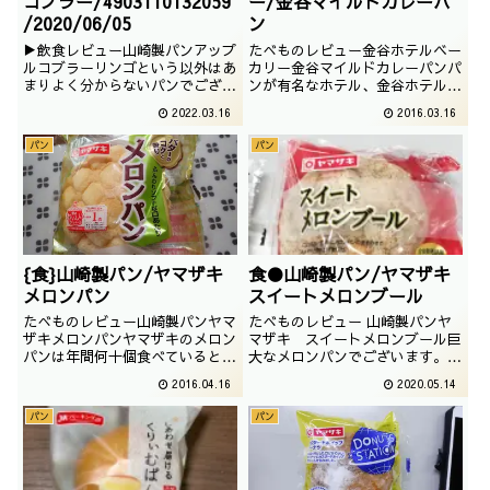
コブラー/4903110132059
ー/金谷マイルドカレーパ
/2020/06/05
ン
▶飲食レビュー山崎製パンアップ
たべものレビュー金谷ホテルベー
ルコブラーリンゴという以外はあ
カリー金谷マイルドカレーパンパ
まりよく分からないパンでござい
ンが有名なホテル、金谷ホテルが
ますが、興味があったので購入し
販売しているカレーパンでござい
2022.03.16
2016.03.16
てみました。果たして、どんな味
ます。金谷ホテルとはあまり関係
わいなのでしょうか。執筆日：
ない、サービスエリアで購入でご
パン
パン
2020/09/04購入場所：東京都価
ざいます。撮影日は2015年8月
格：120円点数：★★★★
{食}山崎製パン/ヤマザキ
食●山崎製パン/ヤマザキ
メロンパン
スイートメロンブール
たべものレビュー山崎製パンヤマ
たべものレビュー 山崎製パンヤ
ザキメロンパンヤマザキのメロン
マザキ スイートメロンブール巨
パンは年間何十個食べているとは
大なメロンパンでございます。よ
思いますが、あまり、ベーシック
く見ると、ルヴァンを使っている
2016.04.16
2020.05.14
なメロンパンは食べないです。と
んですね。あのルヴァンパーティ
いうことで、今回はあえてこれに
ーのルヴァンなのでしょうか。撮
パン
パン
チャレンジです。撮影日は2014
影日は2019年07月
年09月