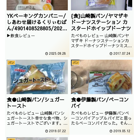
YKベーキングカンパニー/
{食}山崎製パン/ヤマザキ
しあわせ届けるくりぃむぱ
ドーナツステーション カ
ん/4901408528805/2025
スタードホイップドーナツ
/07/01
▶飲食レビュー
たべものレビュー 山崎製パンヤ
マザキ ドーナツステーションカ
スタードホイップドーナツミスタ
ードーナツやキングドーナツのお
2025.09.28
2017.07.24
陰でだいぶ身近に根付いたドーナ
ツですが、本当は、幸せな食べ物
パン
パン
なのでございます。撮影日は
2017年05月
食●山崎製パン/シュガー
食●伊藤製パン/ベーコン
トースト
パイ
たべものレビュー 山崎製パンシ
たべものレビュー 伊藤製パンベ
ュガートースト幸せな食べ物、シ
ーコンパイアップルパイだと思っ
ュガートーストでございます。た
たらベーコンパイだった。そん
だ、トーストを砂糖につけて揚げ
な、甘さから遠ざかったパンでご
2019.07.22
2019.05.12
ただけなのに、これだけ幸せな味
ざいますが、果たして、どんなお
になるのでございます。撮影日は
味なのでしょうか。撮影日は