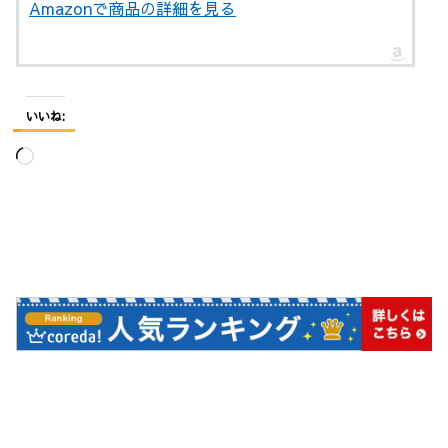
Amazonで商品の詳細を見る
いいね:
読
み
込
み
中…