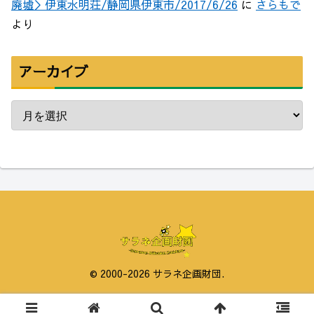
廃墟＞伊東水明荘/静岡県伊東市/2017/6/26
に
さらもで
より
アーカイブ
© 2000-2026 サラネ企画財団.