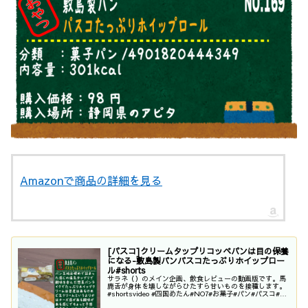
Amazonで商品の詳細を見る
[パスコ]クリームタップリコッペパンは目の保養
になる-敷島製パンパスコたっぷりホイップロー
ル#shorts
サラネ（）のメイン企画、飲食レビューの動画版です。馬
鹿舌が身体を壊しながらひたすら甘いものを接種します。
#shortsvideo #四国めたん#NO7#お菓子#パン#パスコ#シ
キシマパン#敷島製パン#菓子パン