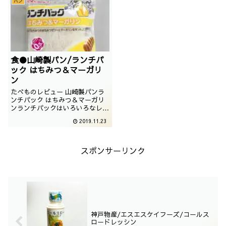
パン
2019年03月
2018年12月
食●山崎製パン/ランチパ
ック はちみつ＆マーガリ
ン
たべものレビュー 山崎製パンラ
ンチパック はちみつ＆マーガリ
ンランチパックはいろいろなレパ
ートリーがありますが、王道か
2019.11.23
つ、見慣れない味わいでございま
す。美味しそうじゃないですか。
撮影日は2019年04月
スポンサーリンク
神戸物産/エスエスケイフーズ/コールス
ロードレッシン