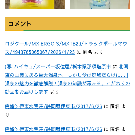
コメント
ロジクール/MX ERGO S/MXTB2d/トラックボールマウ
ス/4943765065067/2026/1/25
に
匿名
より
{写}ハイキョ/スーパー坂位屋/栃木県那須塩原市
に
北関
東の山奥にある巨大温泉地 しかし今は廃墟だらけに… |
温泉の魅力を徹底解説！温泉の知識が深まる、こだわりの
動画をお届けします
より
廃墟＞伊東水明荘/静岡県伊東市/2017/6/26
に
匿名
よ
り
廃墟＞伊東水明荘/静岡県伊東市/2017/6/26
に
匿名
よ