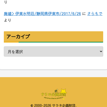
り
廃墟＞伊東水明荘/静岡県伊東市/2017/6/26
に
さらもで
より
アーカイブ
© 2000-2026 サラネ企画財団.