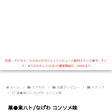
写真・デジカメ・メカなどのガジェットレビューと飲料スナック菓子、そし
て、まちなかのレトロまで/運営開始日：2000/4/7
ホーム
たべもの
お菓子レビュー
スナック
菓●東ハト/なげわ コンソメ味
菓●東ハト/なげわ コンソメ味