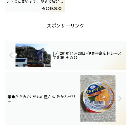
テトでございます。今まで紹介し
た気になっておりましたが、ベー
2019.08.03
シックなこちらはまだ紹介してお
りませんでした。撮影日は2019
年05月
スポンサーリンク
[ブ]2016年1月28日-伊豆半島をトレース
する旅-その77
菓●たらみ/くだもの屋さん みかんゼリ
ー