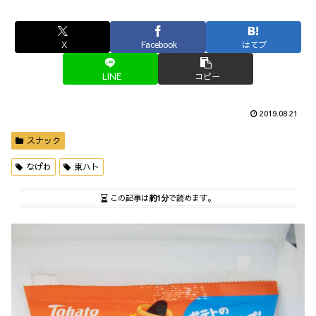
X
Facebook
はてブ
LINE
コピー
2019.08.21
スナック
なげわ
東ハト
この記事は
約1分
で読めます。