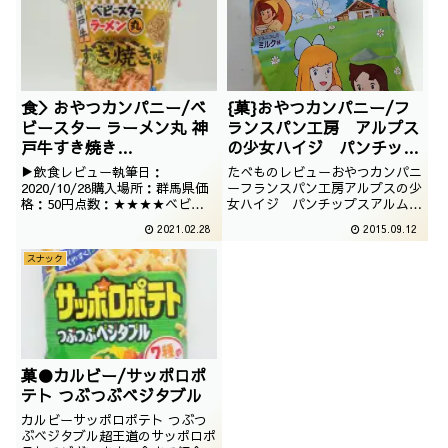
影：2019年10月
食＞おやつカンパニー/ベ
{菓}おやつカンパニー/フ
ビースター ラーメン丸 神
ランスパン工房 アルプス
戸牛すき焼き
の少女ハイジ パンチップ
味/4902775064637
ス アルム山のミルク味
▶飲食レビュー執筆日：
たべものレビューおやつカンパニ
/2020/10/28
2020/10/28購入場所：群馬県価
ーフランスパン工房アルプスの少
格：50円点数：★★★★ベビー
女ハイジ パンチップスアルム山
スターラーメン丸。神戸牛、すき
のミルク味メジャーになったフラ
2021.02.28
2015.09.12
焼き。混ぜるな危険感はあります
ンスパン工房。そして、最近色々
が、おいしそうでございますね。
な使われ方をしているアルプスの
スナック
少女ハイジ。このコラボでござい
ます。撮影日は2015年5月
菓●カルビー/サッポロポ
テト つぶつぶベジタブル
カルビーサッポロポテト つぶつ
ぶベジタブル超王道のサッポロポ