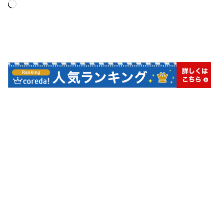
読
み
込
み
中…