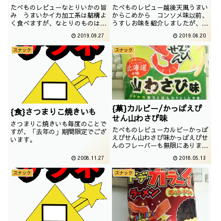
たべものレビューなとりいかの旨
たべものレビュー越後天風うまい
み うまいかイカ加工系は結構よ
からこめから コンソメ味以前、
く食べますが、なとりのものは初
うすしお味を紹介しましたが、今
めてかもしれません。ということ
回はコンソメ。大いに期待です。
2019.09.27
2019.06.20
で、商品名がいささか狙っている
撮影日は2016年10月
こちらをチョイスです。撮影日は
スナック
スナック
2017年05月
{菓}カルビー/かっぱえび
{食}さつまりこ焼きいも
せん山わさび味
さつまりこ焼きいも毎度のことで
たべものレビューカルビーかっぱ
すが、「去年の」期間限定でござ
えびせん山わさび味かっぱえびせ
います。
んのフレーバーも無限にあります
が、山わさびという、なかなかの
2008.11.27
2018.05.13
チョイスでございます。撮影日は
2017年12月
スナック
スナック