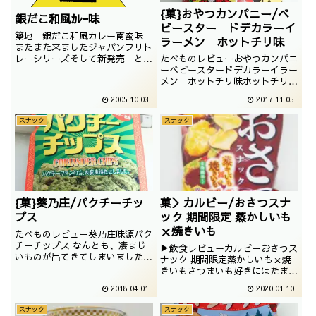
{菓}おやつカンパニー/ベ
銀だこ和風ｶﾚｰ味
ビースター ドデカラーイ
築地 銀だこ和風カレー南蛮味
ラーメン ホットチリ味
またまた来ましたジャパンフリト
レーシリーズそして新発売 とな
たべものレビューおやつカンパニ
ってます。でもこの手の商品はい
ーベビースタードデカラーイラー
つまでが新発売なのか分かりませ
メン ホットチリ味ホットチリ味
んが 築地銀だこといえば、以前
でございます。そもそも、ラーメ
2005.10.03
2017.11.05
紹介しましたが今回は和風カレー
ンですらないのはしょうがないで
南蛮味 パッケージにはカレー南
すね。撮影日は2017年04月
スナック
スナック
蛮味と思われる実際の商品が出て
おります。そんな商...
{菓}葵乃庄/パクチーチッ
菓＞カルビー/おさつスナ
プス
ック 期間限定 蒸かしいも
ｘ焼きいも
たべものレビュー葵乃庄味源パク
チーチップス なんとも、凄まじ
▶飲食レビューカルビーおさつス
いものが出てきてしまいました。
ナック 期間限定蒸かしいもｘ焼
パクチーブームが凄まじいです
きいもさつまいも好きにはたまら
が、果たして、どんな味なのでし
ないおさつスナックでございま
2018.04.01
2020.01.10
ょうか。撮影日は2017年11月
す。以前紹介したおさつスナック
が期間限定でW芋になっておりま
スナック
スナック
した。楽しみでございます。撮