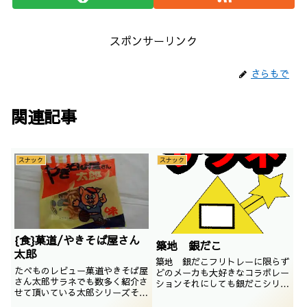
スポンサーリンク
さらもで
関連記事
スナック
スナック
{食}菓道/やきそば屋さん
築地 銀だこ
太郎
築地 銀だこフリトレーに限らず
たべものレビュー菓道やきそば屋
どのメーカも大好きなコラボレー
さん太郎サラネでも数多く紹介さ
ションそれにしても銀だこシリー
せて頂いている太郎シリーズその
ズは結構多く、これ以外にも食べ
中でも初めて見た太郎シリーズが
たことがあるような気がするし、