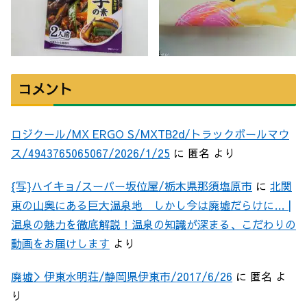
コメント
ロジクール/MX ERGO S/MXTB2d/トラックボールマウ
ス/4943765065067/2026/1/25
に
匿名
より
{写}ハイキョ/スーパー坂位屋/栃木県那須塩原市
に
北関
東の山奥にある巨大温泉地 しかし今は廃墟だらけに… |
温泉の魅力を徹底解説！温泉の知識が深まる、こだわりの
動画をお届けします
より
廃墟＞伊東水明荘/静岡県伊東市/2017/6/26
に
匿名
よ
り