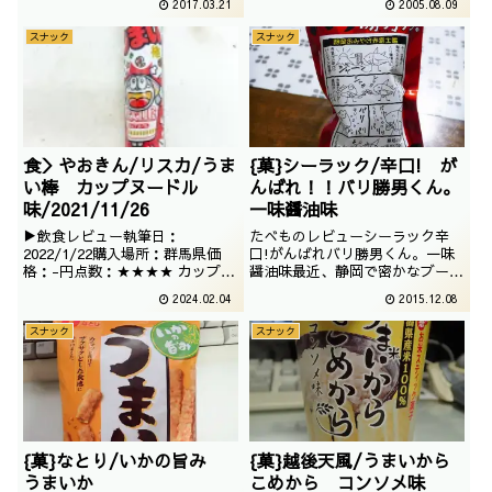
2017.03.21
2005.08.09
こちらでございます。撮影日は
カバヤの銀だこポッキーというの
2014年10月
を食べたこともあったり・・・ま
スナック
スナック
ぁそんなことはどうでもいいとし
て、いつも高いグレードを提供し
ているジャパンフリ...
食＞やおきん/リスカ/うま
{菓}シーラック/辛口! が
い棒 カップヌードル
んばれ！！バリ勝男くん。
味/2021/11/26
一味醤油味
▶飲食レビュー執筆日：
たべものレビューシーラック辛
2022/1/22購入場所：群馬県価
口!がんばれバリ勝男くん。一味
格：-円点数：★★★★ カップヌ
醤油味最近、静岡で密かなブーム
ードルとうまい棒のコラボでござ
となっているらしい、バリ勝男く
2024.02.04
2015.12.08
います。デザインもかわいらし
んでございます。ネーミングがな
く、コレクションしたくなります
かなか素敵です。撮影日は2015
スナック
スナック
（しないです）
年7月
{菓}なとり/いかの旨み
{菓}越後天風/うまいから
うまいか
こめから コンソメ味