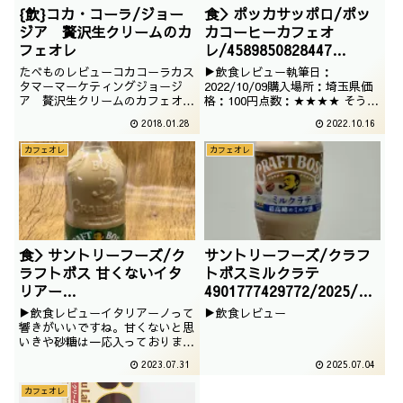
{飲}コカ・コーラ/ジョー
食＞ポッカサッポロ/ポッ
ジア 贅沢生クリームのカ
カコーヒーカフェオ
フェオレ
レ/4589850828447
/2022/10/09
たべものレビューコカコーラカス
▶飲食レビュー執筆日：
タマーマーケティングジョージ
2022/10/09購入場所：埼玉県価
ア 贅沢生クリームのカフェオレ
格：100円点数：★★★★ そうい
最近よく見かける、贅沢生クリー
えばポッカコーヒーのブランドで
2018.01.28
2022.10.16
ムをうたっているジョージアでご
カフェオレって珍しいですね。歴
ざいます。甘そうでいいですね。
史自体は長いのですが､自販機で
カフェオレ
カフェオレ
撮影日は2016年11月
目立つこちらを今回はいただきま
す。
食＞サントリーフーズ/ク
サントリーフーズ/クラフ
ラフトボス 甘くないイタ
トボスミルクラテ
リアー
4901777429772/2025/04
ノ/4901777391543/2023
/28
▶飲食レビューイタリアーノって
▶飲食レビュー
/06/21
響きがいいですね。甘くないと思
いきや砂糖は一応入っておりま
す。
2023.07.31
2025.07.04
カフェオレ