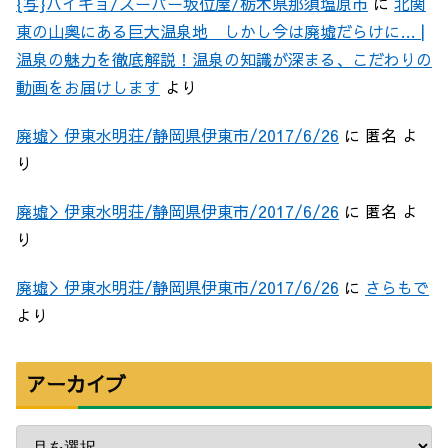
{写}ハイキョ/スーパー坂位屋/栃木県那須塩原市
に
北関
東の山奥にある巨大温泉地 しかし今は廃墟だらけに… |
温泉の魅力を徹底解説！温泉の知識が深まる、こだわりの
動画をお届けします
より
廃墟＞伊東水明荘/静岡県伊東市/2017/6/26
に
匿名
よ
り
廃墟＞伊東水明荘/静岡県伊東市/2017/6/26
に
匿名
よ
り
廃墟＞伊東水明荘/静岡県伊東市/2017/6/26
に
さらもで
より
アーカイブ