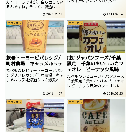
レうすだいだいいろのパッケージ
カ・コーラですが、自ら出してい
がおしゃれでございます。甘さ控
るんですね。そして、製造はニッ
えめというところにちょっと不安
セーということで謎の安心感があ
2023.05.17
2019.02.04
を感じますが、どうなのでしょう
ります。
か。撮影日は2018年12月
カフェオレ
カフェオレ
飲●トーヨービバレッジ/
{飲}ジャパンフーズ/千葉
町村農場 キャラメルラテ
限定 千葉のおいしいカフ
ェオレ ピーナッツ風味
たべものレビュートーヨービバレ
ッジリフレカップ町村農場 キャ
たべものレビュージャパンフーズ
ラメルラテ北海道らしさ爆発の飲
千葉限定千葉のおいしいカフェオ
み物でございます。そういえば、
レピーナッツ風味カフェオレにピ
一時期生キャラメルが流行りまし
ーナッツを突っ込んでくる。千葉
2018.11.07
2018.06.23
たね。撮影日は2018年04月
というのはなかなか恐ろしいとこ
ろなのかもしれません。撮影日は
カフェオレ
カフェオレ
2016年03月