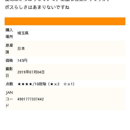
ボスらしさはあまりないですね
購入
埼玉県
場所
原産
日本
国
価格
145円
撮影
2019年07月04日
日
点数
★★★★/10段階（★ｘ2 ☆ｘ1）
JAN
コー
4901777337442
ド