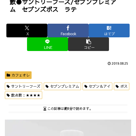
飲●サントリーフーズ/セブンプレミア
ム セブンズボス ラテ
X
Facebook
はてブ
LINE
コピー
2019.08.25
カフェオレ
サントリーフーズ
セブンプレミアム
セブン＆アイ
ボス
飲点数：★★★★
この記事は
約1分
で読めます。