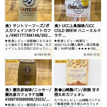
食＞サントリーフーズ/ボ
食＞UCC上島珈琲/UCC
スカフェインホワイトカフ
COLD BREW ハニーミルク
ェ/4901777394148/2023
ラテ
/03/23
4901201148705/2022/12
▶飲食レビュー自販機にちらほら
▶飲食レビュー執筆日：
/21
入り始めてる意欲作ですね。カフ
2022/12/21購入場所：埼玉県価
ェインレスの方向にむかっている
格：149円点数：★★★★100円
なか、あえてのカフェイン推しと
ローソンで149円だったやつです
2023.05.06
2022.12.24
いうのはいいですね。
が、おいしければ何でもいいので
す。それにしてもコールドブリュ
カフェオレ
カフェオレ
ー、ずいぶんと平凡なブランドに
なりましたね・・・
食＞猿田彦珈琲/ニッセー/
飲●山崎製パン/炭焼 甘さ
猿田彦カフェラテ加糖
控えめカフェオレ
4589795680698/2023/04
たべものレビュー山崎製パンドル
/12
ド製薬炭焼 甘さ控えめカフェオ
▶飲食レビュー猿田彦といえばコ