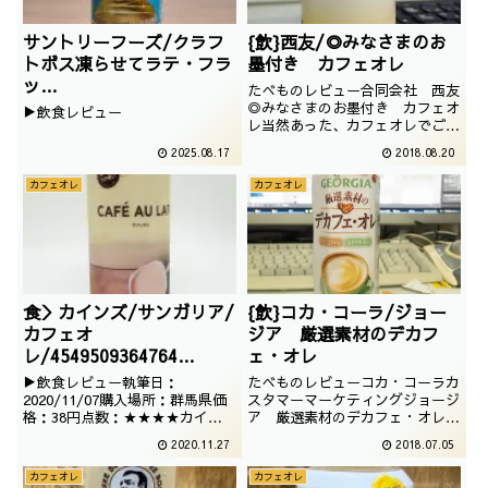
サントリーフーズ/クラフ
{飲}西友/◎みなさまのお
トボス凍らせてラテ・フラ
墨付き カフェオレ
ッ
たべものレビュー合同会社 西友
ペ/4901777430532/2025
◎みなさまのお墨付き カフェオ
▶飲食レビュー
レ当然あった、カフェオレでござ
/07/11
います。お墨付きシリーズでござ
2025.08.17
2018.08.20
います。撮影日は2016年05月
カフェオレ
カフェオレ
食＞カインズ/サンガリア/
{飲}コカ・コーラ/ジョー
カフェオ
ジア 厳選素材のデカフ
レ/4549509364764
ェ・オレ
/2020/11/06
▶飲食レビュー執筆日：
たべものレビューコカ・コーラカ
2020/11/07購入場所：群馬県価
スタマーマーケティングジョージ
格：38円点数：★★★★カイン
ア 厳選素材のデカフェ・オレジ
ズの格安おしゃれカフェオレで
ョージアのカフェインレスなカフ
2020.11.27
2018.07.05
す。前回もおしゃれでしたが、そ
ェオレでございます。なかなかさ
れに磨きがかかった感じですね。
わやかそうですね。撮影日は
カフェオレ
カフェオレ
2018年04月