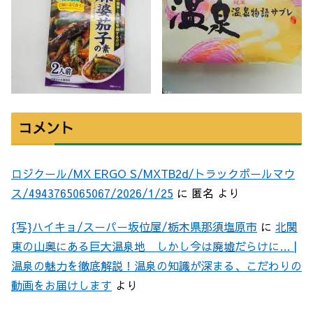
コメント
ロジクール/MX ERGO S/MXTB2d/トラックボールマウ
ス/4943765065067/2026/1/25
に
匿名
より
{写}ハイキョ/スーパー坂位屋/栃木県那須塩原市
に
北関
東の山奥にある巨大温泉地 しかし今は廃墟だらけに… |
温泉の魅力を徹底解説！温泉の知識が深まる、こだわりの
動画をお届けします
より