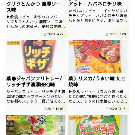
クサクとんかつ 濃厚ソー
アット ハバネロチリ味
ス味
たべものレビューコイケヤゲキカ
ララリアット ハバネロチリ味東
▶飲食レビューおやつカンパニー
ハトかとおもいきや、湖池屋でご
サクサクとんかつ 濃厚ソース味
ざいました。はじけた湖池屋の破
とんかつのお菓子。絶対に美味し
壊力はだいぶ強力でございますの
いシリーズなので楽しみですね。
2020.04.22
2016.07.20
で、これはすごく気になるところ
撮影：2020／02／13
でございます。撮影日は2014年
スナック
スナック
10月
菓●ジャパンフリトレー/
菓＞リスカ/うまい輪 たこ
リッチギザ濃厚BBQ味
焼味
ジャパンフリトレーリッチギザ濃
▶飲食レビューリスカうまい輪
厚BBQ味カップラーメンみたい
たこ焼味定期的にすごく食べたく
な容器のスナック。最近増えてき
なるスナックの代表格といえば、
ましたが、不思議と、美味しそう
こちらのうまい輪でございます。
2019.11.06
2020.03.15
に見えますね。撮影日は2019年
ということで、今回はこちらをチ
08月
ョイスいたします。撮影：2019
スナック
スナック
年10月