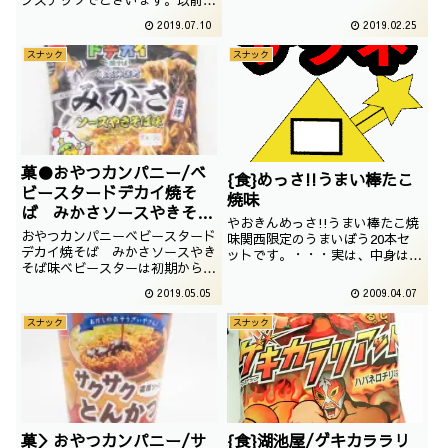
りも安くなかったのですが、韓流
介したような気がしております
2019.07.10
2019.02.25
ブームということでブランド物に
が、ヒットしなかったので初紹介
なったのでしょうかね。撮影日は
でございます。撮影日は2018年
スナック
スナック
2019年02月
11月
菓●おやつカンパニー/ベ
{食}めっさ!!うまい棒たこ
ビースタードデカイ焼そ
焼味
ば みかさソースやきそば
やおきんめっさ!!うまい棒たこ焼
味
おやつカンパニーベビースタード
味関西限定のうまいぼう20本セ
デカイ焼そば みかさソースやき
ットです。・・・実は、中身は普
そば味ベビースターは初期からや
通のたこ焼味だったりします。
きそば味がありましたし、最近の
2019.05.05
2009.04.07
ベビースターのらーめんではない
感じからしたら、だいぶ王道でご
スナック
スナック
ざいます。撮影日は2019年04月
菓＞おやつカンパニー/サ
{食}湖池屋/ゲキカララリ