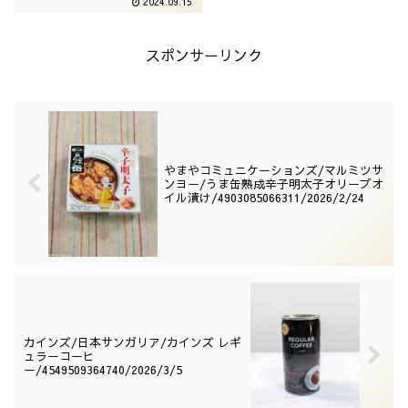
2024.09.15
リーズでございます。高級感あふ
れる湖池屋製品は結構攻めている
イメージがありますね。いただい
てみましょう。
スポンサーリンク
やまやコミュニケーションズ/マルミツサ
ンヨー/うま缶熟成辛子明太子オリーブオ
イル漬け/4903085066311/2026/2/24
カインズ/日本サンガリア/カインズ レギ
ュラーコーヒ
ー/4549509364740/2026/3/5