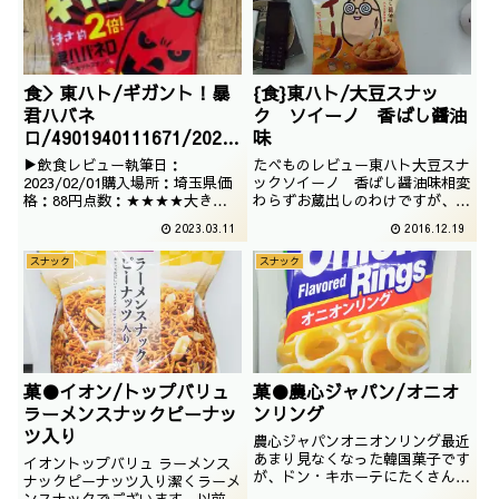
食＞東ハト/ギガント！暴
{食}東ハト/大豆スナッ
君ハバネ
ク ソイーノ 香ばし醤油
ロ/4901940111671/2023
味
/02/01
▶飲食レビュー執筆日：
たべものレビュー東ハト大豆スナ
2023/02/01購入場所：埼玉県価
ックソイーノ 香ばし醤油味相変
格：88円点数：★★★★大きく
わらずお蔵出しのわけですが、メ
なった暴君ハバネロ。つまり、ポ
ジャーどころでございますね。撮
2023.03.11
2016.12.19
テコの暴君ハバネロ味とも言える
影日は2008年03月
のでしょうか。なげわではないこ
スナック
スナック
とは確かです。
菓●イオン/トップバリュ
菓●農心ジャパン/オニオ
ラーメンスナックピーナッ
ンリング
ツ入り
農心ジャパンオニオンリング最近
あまり見なくなった韓国菓子です
イオントップバリュ ラーメンス
が、ドン・キホーテにたくさん売
ナックピーナッツ入り潔くラーメ
っていたので購入しました。昔よ
ンスナックでございます。以前紹