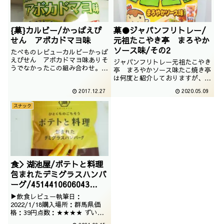
{菓}カルビー/かっぱえび
菓●ジャパンフリトレー/
せん アボカドマヨ味
元祖たこやき亭 まろやか
ソース味/その2
たべものレビューカルビーかっぱ
えびせん アボカドマヨ味ありそ
ジャパンフリトレー元祖たこやき
うでなかったこの組み合わせ。ま
亭 まろやかソース味たこ焼き亭
ずくなりようがない組み合わせで
は何度と紹介しておりますが、普
ございますね。撮影日は2017年
遍的な美味しさがあるスナックで
2017.12.27
2020.05.09
06月
ございます。撮影日は2018年10
月
スナック
食＞湖池屋/ポテトと料理
包まれたデミグラスハンバ
ーグ/4514410606043
/2021/10/27
▶飲食レビュー執筆日：
2022/1/18購入場所：群馬県価
格：39円点数：★★★★ ずいぶ
んと大きく出た、ポテトと料理シ