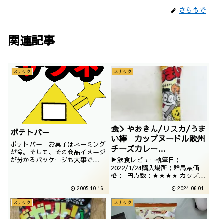
さらもで
関連記事
スナック
スナック
食＞やおきん/リスカ/うま
ポテトバー
い棒 カップヌードル欧州
ポテトバー お菓子はネーミング
チーズカレー
が命。そして、その商品イメージ
味/2021/12/11
が分かるパッケージも大事で
▶飲食レビュー執筆日：
す。 でいかがなモノでしょうか
2022/1/24購入場所：群馬県価
（鈴木宗男風） 分かりづらいポ
格：-円点数：★★★★ カップヌ
テトバーの文字よく見ると ポテ
ードルとうまい棒のコラボでござ
2005.10.16
2024.06.01
トバーで作られてます （イラス
います。デザインもかわいらし
トですが） そこでふと気づきま
く、コレクションしたくなります
スナック
スナック
したこいつの存在を 一体中に何
（しないです）
が入っているのか、非常...