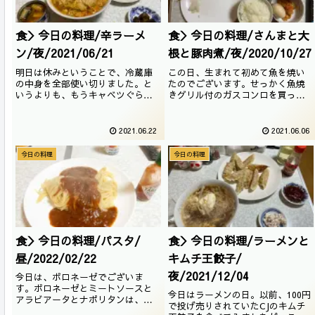
食＞今日の料理/辛ラーメ
食＞今日の料理/さんまと大
ン/夜/2021/06/21
根と豚肉煮/夜/2020/10/27
明日は休みということで、冷蔵庫
この日、生まれて初めて魚を焼い
の中身を全部使い切りました。と
たのでございます。せっかく魚焼
いうよりも、もうキャベツぐらい
きグリル付のガスコンロを買った
しか残っていなかったので、いっ
のに（というか、ついてないのが
そのこと最後の辛ラーメンを食し
なかなかないですが）というの
たのでございます。缶詰もなんと
と、イオンにいったらさんまが1匹
2021.06.22
2021.06.06
なく消化。唐揚げは順当にいけば
で買えたので、ありがたく買わせ
明日のお昼になくなりますね。冷
ていただいたのでございます。初
今日の料理
今日の料理
蔵庫の中身は綺麗さっぱりと言う
物で若干身が痩せておりますが、
ことで、明日補充致...
良い感じにやけまし...
食＞今日の料理/パスタ/
食＞今日の料理/ラーメンと
昼/2022/02/22
キムチ王餃子/
夜/2021/12/04
今日は、ボロネーゼでございま
す。ボロネーゼとミートソースと
今日はラーメンの日。以前、100円
アラビアータとナポリタンは、お
で投げ売りされていたCJのキムチ
そらく、この価格帯のパスタソー