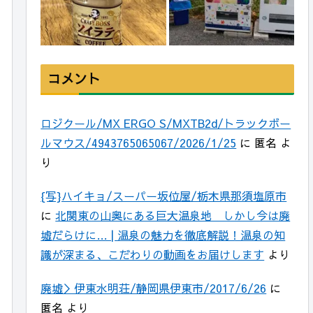
コメント
ロジクール/MX ERGO S/MXTB2d/トラックボー
ルマウス/4943765065067/2026/1/25
に
匿名
よ
り
{写}ハイキョ/スーパー坂位屋/栃木県那須塩原市
に
北関東の山奥にある巨大温泉地 しかし今は廃
墟だらけに… | 温泉の魅力を徹底解説！温泉の知
識が深まる、こだわりの動画をお届けします
より
廃墟＞伊東水明荘/静岡県伊東市/2017/6/26
に
匿名
より