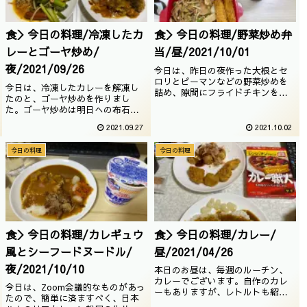
食＞今日の料理/冷凍したカ
食＞今日の料理/野菜炒め弁
レーとゴーヤ炒め/
当/昼/2021/10/01
夜/2021/09/26
今日は、昨日の夜作った大根とセ
ロリとピーマンなどの野菜炒めを
今日は、冷凍したカレーを解凍し
詰め、隙間にフライドチキンを入
たのと、ゴーヤ炒めを作りまし
れてこしらえてみました。ボリュ
た。ゴーヤ炒めは明日への布石で
ーミーですが、お弁当としてはこ
ございますね。カレーは非常に美
んなもんでいいですね。たこの炊
2021.09.27
2021.10.02
味しいですが、ゴーヤ炒めは味付
き込みご飯も相変わらず。執筆
けが微妙でございます。小松菜が
日：2021/10/01
今日の料理
今日の料理
悪さをしているのかもしれません
ね執筆日：2021/09/26
食＞今日の料理/カレギュウ
食＞今日の料理/カレー/
風とシーフードヌードル/
昼/2021/04/26
夜/2021/10/10
本日のお昼は、毎週のルーチン、
カレーでございます。自作のカレ
今日は、Zoom会議的なものがあっ
ーもありますが、レトルトも紹介
たので、簡単に済ますべく、日本
したいなという事で。レンチンで