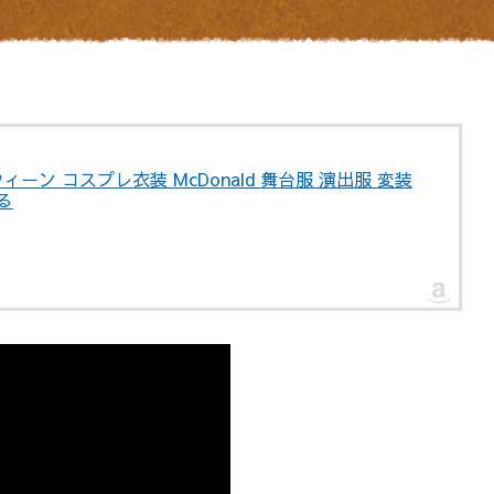
ウィーン コスプレ衣装 McDonald 舞台服 演出服 変装
る