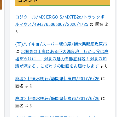
ロジクール/MX ERGO S/MXTB2d/トラックボー
ルマウス/4943765065067/2026/1/25
に
匿名
よ
り
{写}ハイキョ/スーパー坂位屋/栃木県那須塩原市
に
北関東の山奥にある巨大温泉地 しかし今は廃
墟だらけに… | 温泉の魅力を徹底解説！温泉の知
識が深まる、こだわりの動画をお届けします
より
廃墟＞伊東水明荘/静岡県伊東市/2017/6/26
に
匿名
より
廃墟＞伊東水明荘/静岡県伊東市/2017/6/26
に
匿名
より