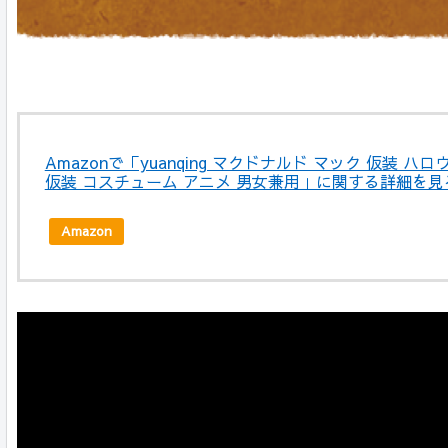
Amazonで「yuanqing マクドナルド マック 仮装 ハロ
仮装 コスチューム アニメ 男女兼用」に関する詳細を見
Amazon