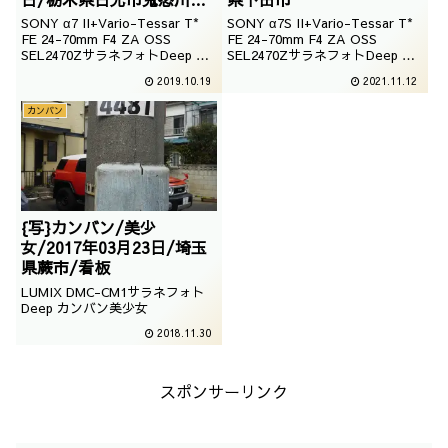
泉大原/看板
SONY α7 II+Vario-Tessar T*
SONY α7S II+Vario-Tessar T*
FE 24-70mm F4 ZA OSS
FE 24-70mm F4 ZA OSS
SEL2470ZサラネフォトDeep カ
SEL2470ZサラネフォトDeep カ
ンバン柳林製畳店
ンバン日立の家電品
2019.10.19
2021.11.12
カンバン
{写}カンバン/美少
女/2017年03月23日/埼玉
県蕨市/看板
LUMIX DMC-CM1サラネフォト
Deep カンバン美少女
2018.11.30
スポンサーリンク