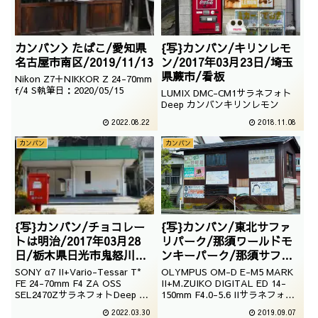
カンバン＞たばこ/愛知県
{写}カンバン/キリンレモ
名古屋市南区/2019/11/13
ン/2017年03月23日/埼玉
県蕨市/看板
Nikon Z7＋NIKKOR Z 24-70mm
f/4 S執筆日：2020/05/15
LUMIX DMC-CM1サラネフォト
Deep カンバンキリンレモン
2022.08.22
2018.11.08
カンバン
カンバン
{写}カンバン/チョコレー
{写}カンバン/東北サファ
トは明治/2017年03月28
リパーク/那須ワールドモ
日/栃木県日光市鬼怒川温
ンキーパーク/那須サファ
泉
リパーク/2016年09月08
SONY α7 II+Vario-Tessar T*
OLYMPUS OM-D E-M5 MARK
日/新潟県魚沼市/看板
FE 24-70mm F4 ZA OSS
II+M.ZUIKO DIGITAL ED 14-
SEL2470ZサラネフォトDeep カ
150mm F4.0-5.6 IIサラネフォト
ンバン明治のスナックカール
Deep カンバン東北サファリパー
2022.03.30
2019.09.07
ク那須ワールドモンキーパーク那