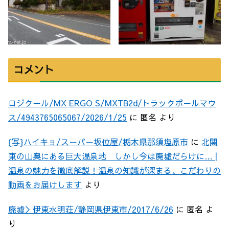
コメント
ロジクール/MX ERGO S/MXTB2d/トラックボールマウ
ス/4943765065067/2026/1/25
に
匿名
より
{写}ハイキョ/スーパー坂位屋/栃木県那須塩原市
に
北関
東の山奥にある巨大温泉地 しかし今は廃墟だらけに… |
温泉の魅力を徹底解説！温泉の知識が深まる、こだわりの
動画をお届けします
より
廃墟＞伊東水明荘/静岡県伊東市/2017/6/26
に
匿名
よ
り