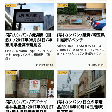
須サファリパーク
カンバン
カンバン
{写}カンバン/横浜駅（国
{写}カンバン/融資/埼玉県
鉄）/2017年08月24日/神
川越市/ベンチ
奈川県横浜市鶴見区
Nikon D800+TAMRON SP 24-
70mm F/2.8 Di VC USDサラネフ
LEICA X Vario Typ107サラネフ
ォトDeepカンバン 融資のベンチ
ォトDeep カンバン横浜駅（国
（埼玉県川越市）撮影：2014年
鉄）
11月2日
2021.07.13
2015.11.23
カンバン
カンバン
{写}カンバン/アブナイ
{写}カンバン/日立の家電
柳林製畳店/2017年03月27
品/2016年10月14日/静岡
日/栃木県日光市鬼怒川温
県下田市