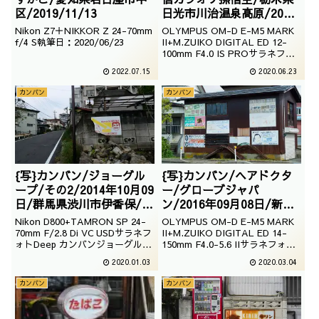
区/2019/11/13
日光市川治温泉高原/2017
年11月08日
Nikon Z7＋NIKKOR Z 24-70mm
OLYMPUS OM-D E-M5 MARK
f/4 S執筆日：2020/06/23
II+M.ZUIKO DIGITAL ED 12-
100mm F4.0 IS PROサラネフォ
トDeep カンバンビクター通信カ
2022.07.15
2020.06.23
ラオケ孫悟空
カンバン
カンバン
{写}カンバン/ジョーグル
{写}カンバン/ヘアドクタ
ープ/その2/2014年10月09
ー/グローブジャパ
日/群馬県渋川市伊香保/看
ン/2016年09月08日/新潟
板
県魚沼市/看板
Nikon D800+TAMRON SP 24-
OLYMPUS OM-D E-M5 MARK
70mm F/2.8 Di VC USDサラネフ
II+M.ZUIKO DIGITAL ED 14-
ォトDeep カンバンジョーグルー
150mm F4.0-5.6 IIサラネフォト
プ
Deep カンバンヘアドクターグロ
2020.01.03
2020.03.04
ーブジャパン
カンバン
カンバン