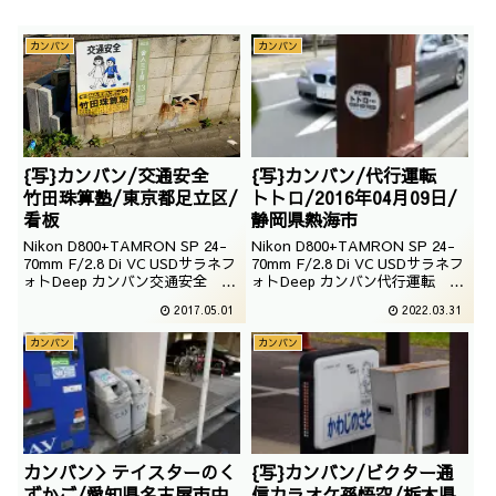
カンバン
カンバン
{写}カンバン/交通安全
{写}カンバン/代行運転
竹田珠算塾/東京都足立区/
トトロ/2016年04月09日/
看板
静岡県熱海市
Nikon D800+TAMRON SP 24-
Nikon D800+TAMRON SP 24-
70mm F/2.8 Di VC USDサラネフ
70mm F/2.8 Di VC USDサラネフ
ォトDeep カンバン交通安全 竹
ォトDeep カンバン代行運転 ト
田珠算塾東京都足立区撮影：
トロ
2017.05.01
2022.03.31
2014年11月07日
カンバン
カンバン
カンバン＞テイスターのく
{写}カンバン/ビクター通
ずかご/愛知県名古屋市中
信カラオケ孫悟空/栃木県