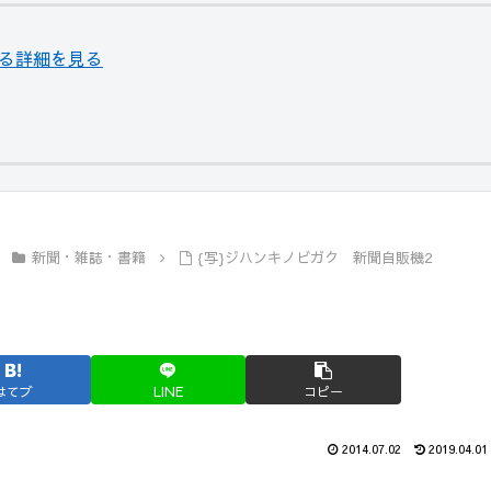
関する詳細を見る
新聞・雑誌・書籍
{写}ジハンキノビガク 新聞自販機2
はてブ
LINE
コピー
2014.07.02
2019.04.01