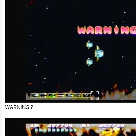
WARNING？