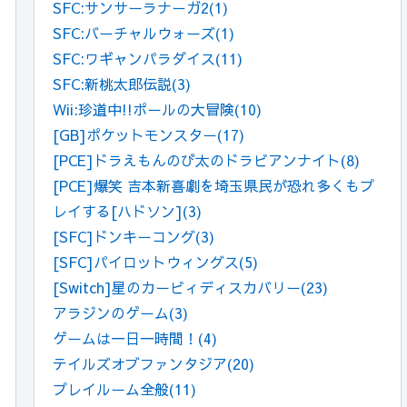
SFC:サンサーラナーガ2
(1)
SFC:バーチャルウォーズ
(1)
SFC:ワギャンパラダイス
(11)
SFC:新桃太郎伝説
(3)
Wii:珍道中!!ポールの大冒険
(10)
[GB]ポケットモンスター
(17)
[PCE]ドラえもんのび太のドラビアンナイト
(8)
[PCE]爆笑 吉本新喜劇を埼玉県民が恐れ多くもプ
レイする[ハドソン]
(3)
[SFC]ドンキーコング
(3)
[SFC]パイロットウィングス
(5)
[Switch]星のカービィディスカバリー
(23)
アラジンのゲーム
(3)
ゲームは一日一時間！
(4)
テイルズオブファンタジア
(20)
プレイルーム全般
(11)