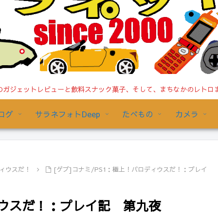
ガジェットレビューと飲料スナック菓子、そして、まちなかのレトロまで/
ログ
サラネフォトDeep
たべもの
カメラ
ディウスだ！
[ゲプ]コナミ/PS1：極上！パロディウスだ！：プレイ
ィウスだ！：プレイ記 第九夜