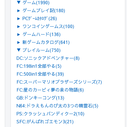
▼
ゲーム
(1990)
►
ゲームプレイ記
(180)
►
PCｹﾞｰﾑｶﾀﾛｸﾞ
(26)
►
ワンコインゲームス
(100)
►
ゲームハード
(136)
►
新ゲームカタログ
(641)
▼
プレイルーム
(750)
DC:ソニックアドベンチャー
(8)
FC:198in1全部やる
(5)
FC:500in1全部やる
(39)
FC:スーパーマリオブラザーズシリーズ
(7)
FC:星のカービィ夢の泉の物語
(6)
GB:ドンキーコング
(13)
N64:ドラえもんのび太の3つの精霊石
(5)
PS:クラッシュバンディクー2
(10)
SFC:がんばれゴエモン3
(21)