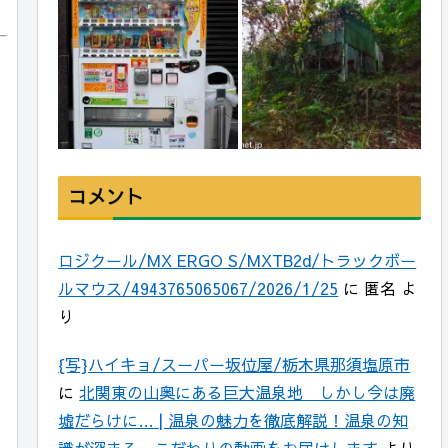
コメント
ロジクール/MX ERGO S/MXTB2d/トラックボー
ルマウス/4943765065067/2026/1/25
に
匿名
よ
り
{写}ハイキョ/スーパー坂位屋/栃木県那須塩原市
に
北関東の山奥にある巨大温泉地 しかし今は廃
墟だらけに… | 温泉の魅力を徹底解説！温泉の知
識が深まる、こだわりの動画をお届けします
より